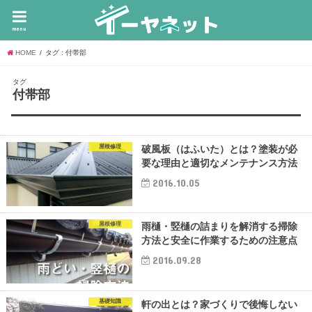
menu
HOME
タグ : 付帯部
タグ
付帯部
屋根修理
破風板（はふいた）とは？塗装が必
要な理由と適切なメンテナンス方法
2016.10.05
屋根修理
雨樋・竪樋の詰まりを解消する掃除
方法と安全に作業するための注意点
2016.09.28
基礎知識
軒の出とは？家づくりで後悔しない