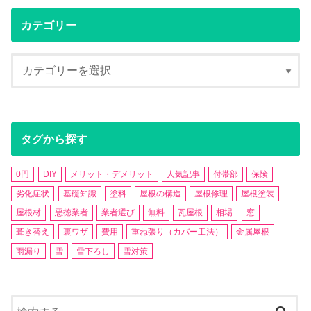
カテゴリー
タグから探す
0円
DIY
メリット・デメリット
人気記事
付帯部
保険
劣化症状
基礎知識
塗料
屋根の構造
屋根修理
屋根塗装
屋根材
悪徳業者
業者選び
無料
瓦屋根
相場
窓
葺き替え
裏ワザ
費用
重ね張り（カバー工法）
金属屋根
雨漏り
雪
雪下ろし
雪対策