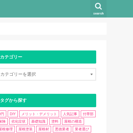
search
カテゴリー
タグから探す
0円
DIY
メリット・デメリット
人気記事
付帯部
保険
劣化症状
基礎知識
塗料
屋根の構造
屋根修理
屋根塗装
屋根材
悪徳業者
業者選び