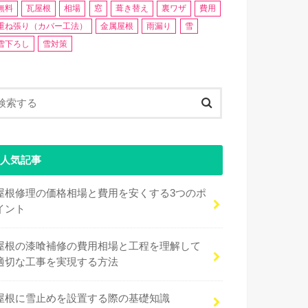
無料
瓦屋根
相場
窓
葺き替え
裏ワザ
費用
重ね張り（カバー工法）
金属屋根
雨漏り
雪
雪下ろし
雪対策
人気記事
屋根修理の価格相場と費用を安くする3つのポ
イント
屋根の漆喰補修の費用相場と工程を理解して
適切な工事を実現する方法
屋根に雪止めを設置する際の基礎知識