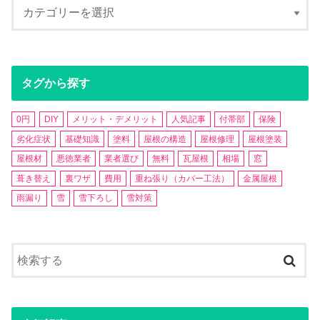
タグから探す
0円
DIY
メリット・デメリット
人気記事
付帯部
保険
劣化症状
基礎知識
塗料
屋根の構造
屋根修理
屋根塗装
屋根材
悪徳業者
業者選び
無料
瓦屋根
相場
窓
葺き替え
裏ワザ
費用
重ね張り（カバー工法）
金属屋根
雨漏り
雪
雪下ろし
雪対策