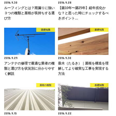
2016.9.30
2016.9.28
ルーフィングとは？雨漏りに強い
【築10年〜築25年】経年劣化か
３つの種類と屋根が長持ちする選
な？と思った時にチェックするべ
び方
きポイント…
基礎知識
基礎知識
2016.9.29
2016.9.30
アンテナの修理で最適な業者の種
垂木（たるき）｜屋根を構造を理
類と選び方を状況別に分かりやす
解してより確実な工事を実現する
く解説
方法
屋根の種類
基礎知識
2016.9.15
2016.9.22