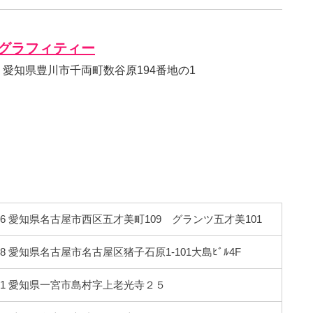
グラフィティー
001 愛知県豊川市千両町数谷原194番地の1
0806 愛知県名古屋市西区五才美町109 グランツ五才美101
008 愛知県名古屋市名古屋区猪子石原1-101大島ﾋﾞﾙ4F
0121 愛知県一宮市島村字上老光寺２５