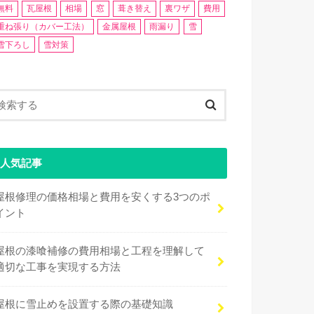
無料
瓦屋根
相場
窓
葺き替え
裏ワザ
費用
重ね張り（カバー工法）
金属屋根
雨漏り
雪
雪下ろし
雪対策
人気記事
屋根修理の価格相場と費用を安くする3つのポ
イント
屋根の漆喰補修の費用相場と工程を理解して
適切な工事を実現する方法
屋根に雪止めを設置する際の基礎知識