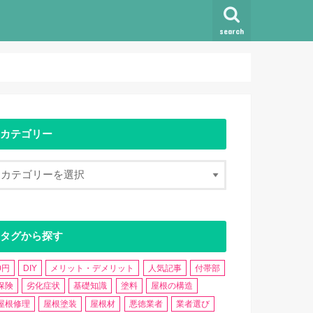
search
カテゴリー
タグから探す
0円
DIY
メリット・デメリット
人気記事
付帯部
保険
劣化症状
基礎知識
塗料
屋根の構造
屋根修理
屋根塗装
屋根材
悪徳業者
業者選び