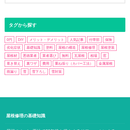
タグから探す
0円
DIY
メリット・デメリット
人気記事
付帯部
保険
劣化症状
基礎知識
塗料
屋根の構造
屋根修理
屋根塗装
屋根材
悪徳業者
業者選び
無料
瓦屋根
相場
窓
葺き替え
裏ワザ
費用
重ね張り（カバー工法）
金属屋根
雨漏り
雪
雪下ろし
雪対策
屋根修理の基礎知識