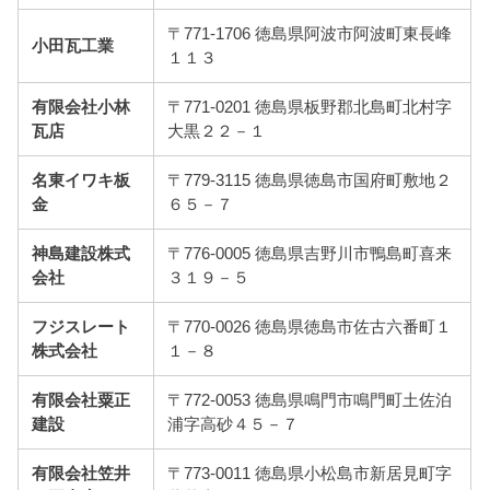
〒771-1706 徳島県阿波市阿波町東長峰
小田瓦工業
１１３
有限会社小林
〒771-0201 徳島県板野郡北島町北村字
瓦店
大黒２２－１
名東イワキ板
〒779-3115 徳島県徳島市国府町敷地２
金
６５－７
神島建設株式
〒776-0005 徳島県吉野川市鴨島町喜来
会社
３１９－５
フジスレート
〒770-0026 徳島県徳島市佐古六番町１
株式会社
１－８
有限会社粟正
〒772-0053 徳島県鳴門市鳴門町土佐泊
建設
浦字高砂４５－７
有限会社笠井
〒773-0011 徳島県小松島市新居見町字