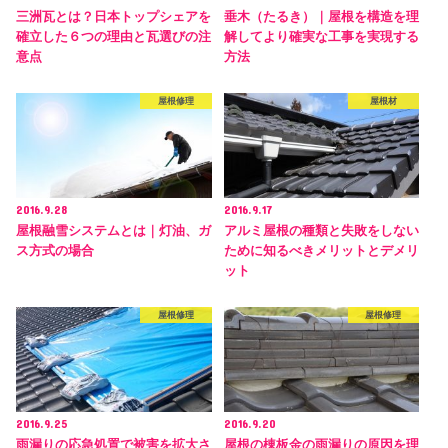
三洲瓦とは？日本トップシェアを
垂木（たるき）｜屋根を構造を理
確立した６つの理由と瓦選びの注
解してより確実な工事を実現する
意点
方法
屋根修理
屋根材
2016.9.28
2016.9.17
屋根融雪システムとは｜灯油、ガ
アルミ屋根の種類と失敗をしない
ス方式の場合
ために知るべきメリットとデメリ
ット
屋根修理
屋根修理
2016.9.25
2016.9.20
雨漏りの応急処置で被害を拡大さ
屋根の棟板金の雨漏りの原因を理