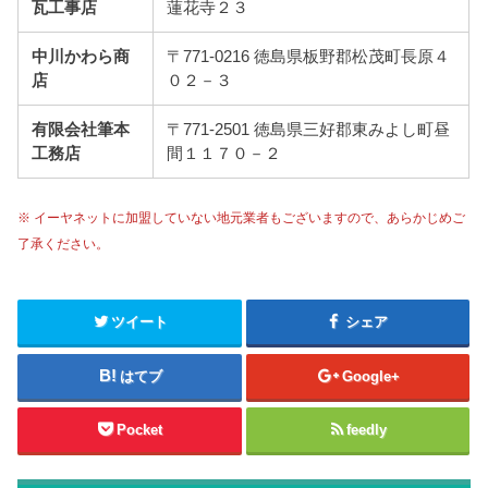
瓦工事店
蓮花寺２３
中川かわら商
〒771-0216 徳島県板野郡松茂町長原４
店
０２－３
有限会社筆本
〒771-2501 徳島県三好郡東みよし町昼
工務店
間１１７０－２
※ イーヤネットに加盟していない地元業者もございますので、あらかじめご
了承ください。
ツイート
シェア
はてブ
Google+
Pocket
feedly