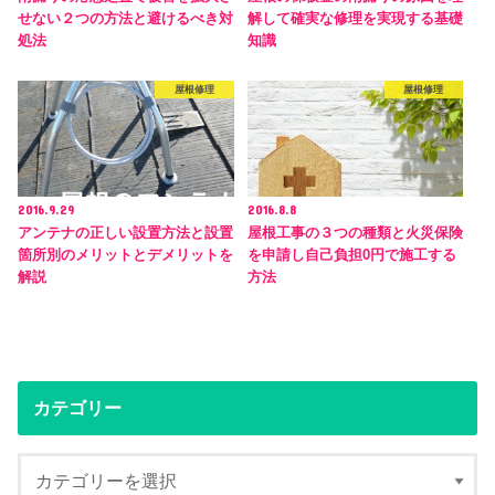
せない２つの方法と避けるべき対
解して確実な修理を実現する基礎
処法
知識
屋根修理
屋根修理
2016.9.29
2016.8.8
アンテナの正しい設置方法と設置
屋根工事の３つの種類と火災保険
箇所別のメリットとデメリットを
を申請し自己負担0円で施工する
解説
方法
カテゴリー