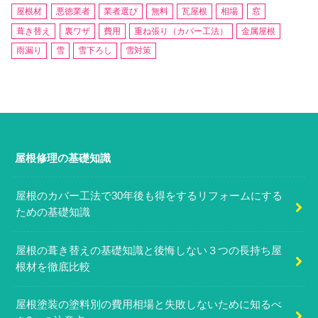
屋根材
悪徳業者
業者選び
無料
瓦屋根
相場
窓
葺き替え
裏ワザ
費用
重ね張り（カバー工法）
金属屋根
雨漏り
雪
雪下ろし
雪対策
屋根修理の基礎知識
屋根のカバー工法で30年後も得をするリフォームにする
ための基礎知識
屋根の葺き替えの基礎知識と後悔しない３つの長持ち屋
根材を徹底比較
屋根塗装の塗料別の費用相場と失敗しないために知るべ