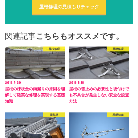
屋根修理の見積もりチェック
関連記事
こちらもオススメです。
屋根修理
屋根修理
2016.9.20
2016.8.18
屋根の棟板金の雨漏りの原因を理
屋根の雪止めの必要性と後付けで
解して確実な修理を実現する基礎
も不具合が発生しない安全な設置
知識
方法
屋根材
基礎知識