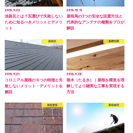
2016.9.22
2016.10.13
淡路瓦とは？瓦選びで失敗しない
屋根馬の3つの安全な設置方法と
ために知るべきメリットとデメリ
代表的なアンテナの種類をプロが
ット
解説
屋根材
基礎知識
2016.9.21
2016.9.30
コロニアル屋根の６つの特徴と失
垂木（たるき）｜屋根を構造を理
敗しないメリット・デメリットを
解してより確実な工事を実現する
解説
方法
屋根塗装
屋根修理