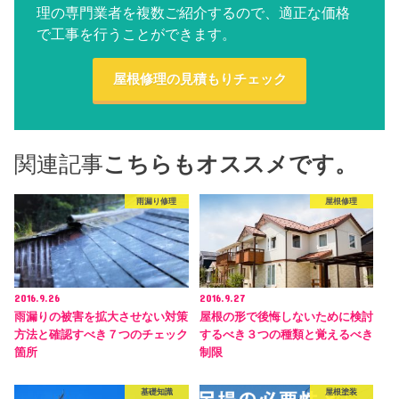
理の専門業者を複数ご紹介するので、適正な価格
で工事を行うことができます。
屋根修理の見積もりチェック
関連記事
こちらもオススメです。
雨漏り修理
屋根修理
2016.9.26
2016.9.27
雨漏りの被害を拡大させない対策
屋根の形で後悔しないために検討
方法と確認すべき７つのチェック
するべき３つの種類と覚えるべき
箇所
制限
基礎知識
屋根塗装