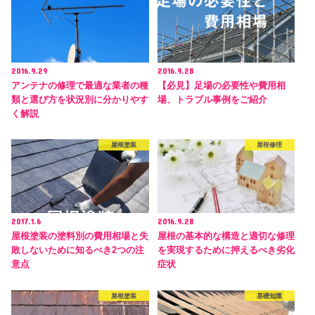
2016.9.29
2016.9.28
アンテナの修理で最適な業者の種
【必見】足場の必要性や費用相
類と選び方を状況別に分かりやす
場、トラブル事例をご紹介
く解説
屋根塗装
屋根修理
2017.1.6
2016.9.28
屋根塗装の塗料別の費用相場と失
屋根の基本的な構造と適切な修理
敗しないために知るべき2つの注
を実現するために押えるべき劣化
意点
症状
屋根塗装
基礎知識