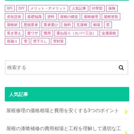
0円
DIY
メリット・デメリット
人気記事
付帯部
保険
劣化症状
基礎知識
塗料
屋根の構造
屋根修理
屋根塗装
屋根材
悪徳業者
業者選び
無料
瓦屋根
相場
窓
葺き替え
裏ワザ
費用
重ね張り（カバー工法）
金属屋根
雨漏り
雪
雪下ろし
雪対策
人気記事
屋根修理の価格相場と費用を安くする3つのポイント
屋根の漆喰補修の費用相場と工程を理解して適切な工