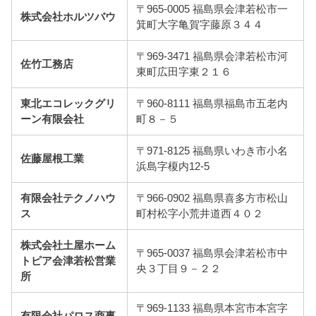
〒965-0005 福島県会津若松市一
株式会社ホルツバウ
箕町大字亀賀字藤原３４４
〒969-3471 福島県会津若松市河
佐竹工務店
東町広田字東２１６
東北エコレックグリ
〒960-8111 福島県福島市五老内
ーン有限会社
町８－５
〒971-8125 福島県いわき市小名
佐藤屋根工業
浜島字榎内12-5
有限会社テクノハウ
〒966-0902 福島県喜多方市松山
ス
町村松字小荒井道西４０２
株式会社土屋ホーム
〒965-0037 福島県会津若松市中
トピア会津若松営業
央３丁目９－２２
所
〒969-1133 福島県本宮市本宮字