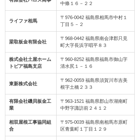
有限会社パロス商事
中條１６－２２
〒976-0042 福島県相馬市中村１
ライファ相馬
丁目５－２
〒968-0442 福島県南会津郡只見
梁取板金有限会社
町大字長浜字唱平８３
株式会社土屋ホーム
〒960-8252 福島県福島市御山字
トピア福島支店
清水尻１－１６
〒962-0059 福島県須賀川市吉美
東新株式会社
根字土橋２３３
有限会社磯貝板金工
〒963-1521 福島県郡山市湖南町
業
中野字諏訪前２４１２
相双屋根工事協同組
〒975-0039 福島県南相馬市原町
合
区青葉町１丁目１２９