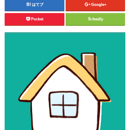
はてブ
Google+
Pocket
feedly