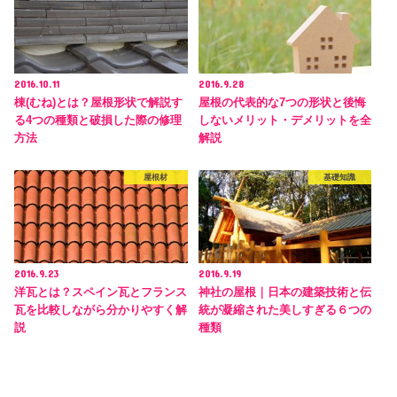
2016.10.11
2016.9.28
棟(むね)とは？屋根形状で解説す
屋根の代表的な7つの形状と後悔
る4つの種類と破損した際の修理
しないメリット・デメリットを全
方法
解説
屋根材
基礎知識
2016.9.23
2016.9.19
洋瓦とは？スペイン瓦とフランス
神社の屋根｜日本の建築技術と伝
瓦を比較しながら分かりやすく解
統が凝縮された美しすぎる６つの
説
種類