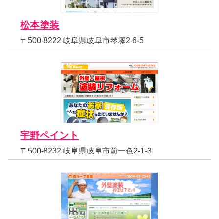
松本塗装
〒500-8222 岐阜県岐阜市琴塚2-6-5
宇野ペイント
〒500-8232 岐阜県岐阜市前一色2-1-3