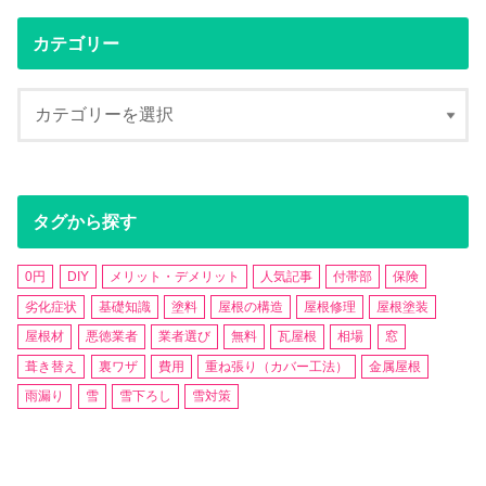
カテゴリー
タグから探す
0円
DIY
メリット・デメリット
人気記事
付帯部
保険
劣化症状
基礎知識
塗料
屋根の構造
屋根修理
屋根塗装
屋根材
悪徳業者
業者選び
無料
瓦屋根
相場
窓
葺き替え
裏ワザ
費用
重ね張り（カバー工法）
金属屋根
雨漏り
雪
雪下ろし
雪対策