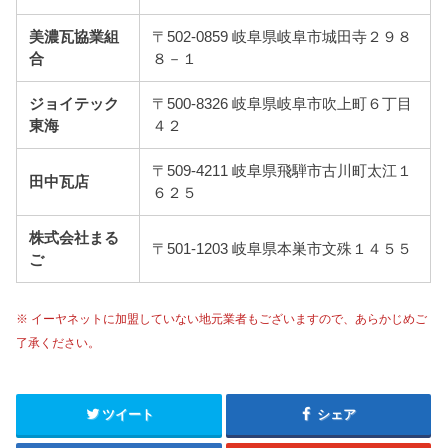
美濃瓦協業組
〒502-0859 岐阜県岐阜市城田寺２９８
合
８－１
ジョイテック
〒500-8326 岐阜県岐阜市吹上町６丁目
東海
４２
〒509-4211 岐阜県飛騨市古川町太江１
田中瓦店
６２５
株式会社まる
〒501-1203 岐阜県本巣市文殊１４５５
ご
※ イーヤネットに加盟していない地元業者もございますので、あらかじめご
了承ください。
ツイート
シェア