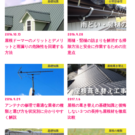
基礎知識
付帯部修理
2016.10.13
2016.9.28
屋根ドーマーのメリットとデメリ
雨樋・竪樋の詰まりを解消する掃
ットと雨漏りの危険性を回避する
除方法と安全に作業するための注
方法
意点
基礎知識
屋根葺き替え
2016.9.29
2017.1.6
アンテナの修理で最適な業者の種
屋根の葺き替えの基礎知識と後悔
類と選び方を状況別に分かりやす
しない３つの長持ち屋根材を徹底
く解説
比較
基礎知識
屋根の種類