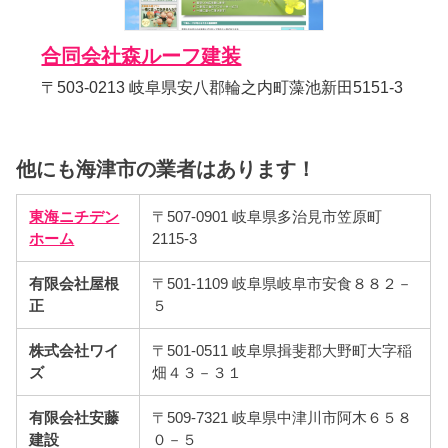
合同会社森ルーフ建装
〒503-0213 岐阜県安八郡輪之内町藻池新田5151-3
他にも海津市の業者はあります！
東海ニチデン
〒507-0901 岐阜県多治見市笠原町
ホーム
2115-3
有限会社屋根
〒501-1109 岐阜県岐阜市安食８８２－
正
５
株式会社ワイ
〒501-0511 岐阜県揖斐郡大野町大字稲
ズ
畑４３－３１
有限会社安藤
〒509-7321 岐阜県中津川市阿木６５８
建設
０－５