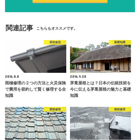
関連記事
こちらもオススメです。
屋根修理
基礎知識
2016.8.8
2016.9.28
雨樋修理の２つの方法と火災保険
茅葺屋根とは？日本の伝統技術を
で費用を節約して賢く修理する全
今に伝える茅葺屋根の魅力と基礎
知識
知識
屋根修理
屋根修理