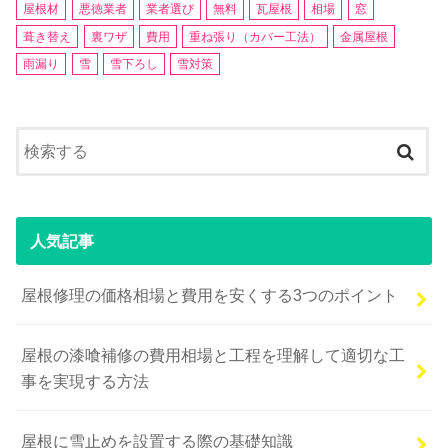
屋根材
悪徳業者
業者選び
無料
瓦屋根
相場
窓
葺き替え
裏ワザ
費用
重ね張り（カバー工法）
金属屋根
雨漏り
雪
雪下ろし
雪対策
人気記事
屋根修理の価格相場と費用を安くする3つのポイント
屋根の漆喰補修の費用相場と工程を理解して適切な工
事を実現する方法
屋根に雪止めを設置する際の基礎知識