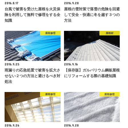
2016.8.17
2016.9.28
台風で被害を受けた屋根を火災保
屋根の雪対策で落雪の危険を回避
険を利用して無料で修理をする全
して安全・快適に冬を越す３つの
知識
方法
屋根修理
屋根材
2016.9.25
2016.9.16
雨漏りの応急処置で被害を拡大さ
【保存版】ガルバリウム鋼板屋根
せない２つの方法と避けるべき対
にリフォームする際の基礎知識
処法
屋根修理
屋根修理
2016.9.26
2016.9.28