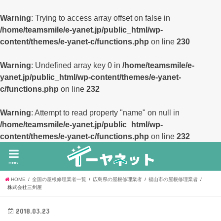
Warning
: Trying to access array offset on false in
/home/teamsmile/e-yanet.jp/public_html/wp-
content/themes/e-yanet-c/functions.php
on line
230
Warning
: Undefined array key 0 in
/home/teamsmile/e-
yanet.jp/public_html/wp-content/themes/e-yanet-
c/functions.php
on line
232
Warning
: Attempt to read property "name" on null in
/home/teamsmile/e-yanet.jp/public_html/wp-
content/themes/e-yanet-c/functions.php
on line
232
menu
HOME
全国の屋根修理業者一覧
広島県の屋根修理業者
福山市の屋根修理業者
株式会社三州屋
2018.03.23