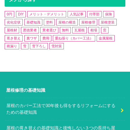
0円
DIY
メリット・デメリット
人気記事
付帯部
保険
劣化症状
基礎知識
塗料
屋根の構造
屋根修理
屋根塗装
屋根材
悪徳業者
業者選び
無料
瓦屋根
相場
窓
葺き替え
裏ワザ
費用
重ね張り（カバー工法）
金属屋根
雨漏り
雪
雪下ろし
雪対策
屋根修理の基礎知識
屋根のカバー工法で30年後も得をするリフォームにする
ための基礎知識
屋根の葺き替えの基礎知識と後悔しない３つの長持ち屋