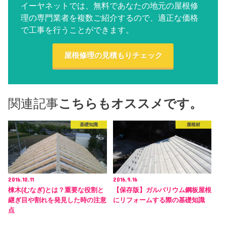
イーヤネットでは、無料であなたの地元の屋根修
理の専門業者を複数ご紹介するので、適正な価格
で工事を行うことができます。
屋根修理の見積もりチェック
関連記事
こちらもオススメです。
基礎知識
屋根材
2016.10.11
2016.9.16
棟木(むなぎ)とは？重要な役割と
【保存版】ガルバリウム鋼板屋根
継ぎ目や割れを発見した時の注意
にリフォームする際の基礎知識
点