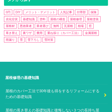
0円
DIY
メリット・デメリット
人気記事
付帯部
保険
劣化症状
基礎知識
塗料
屋根の構造
屋根修理
屋根塗装
屋根材
悪徳業者
業者選び
無料
瓦屋根
相場
窓
葺き替え
裏ワザ
費用
重ね張り（カバー工法）
金属屋根
雨漏り
雪
雪下ろし
雪対策
屋根修理の基礎知識
屋根のカバー工法で30年後も得をするリフォームにする
ための基礎知識
屋根の葺き替えの基礎知識と後悔しない３つの長持ち屋