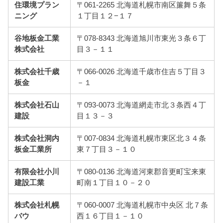
住環境プラン
〒061-2265 北海道札幌市南区簾舞５条
ニング
１丁目１２−１７
谷地板金工業
〒078-8343 北海道旭川市東光３条６丁
株式会社
目３－１１
株式会社千歳
〒066-0026 北海道千歳市住吉５丁目３
板金
－１
株式会社石山
〒093-0073 北海道網走市北３条西４丁
建設
目１３－３
株式会社洞内
〒007-0834 北海道札幌市東区北３４条
板金工業所
東７丁目３－１０
有限会社小川
〒080-0136 北海道河東郡音更町宝来東
建設工業
町南１丁目１０－２０
株式会社札幌
〒060-0007 北海道札幌市中央区 北７条
バウ
西１６丁目１－１０