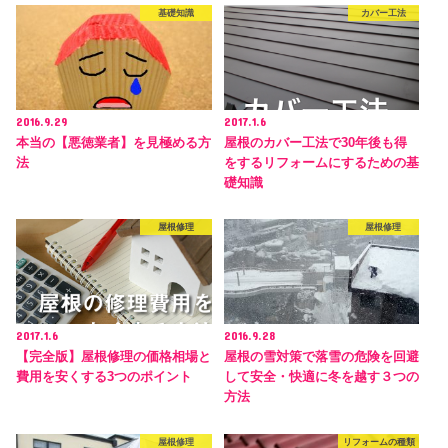
基礎知識
カバー工法
2016.9.29
2017.1.6
本当の【悪徳業者】を見極める方
屋根のカバー工法で30年後も得
法
をするリフォームにするための基
礎知識
屋根修理
屋根修理
2017.1.6
2016.9.28
【完全版】屋根修理の価格相場と
屋根の雪対策で落雪の危険を回避
費用を安くする3つのポイント
して安全・快適に冬を越す３つの
方法
屋根修理
リフォームの種類