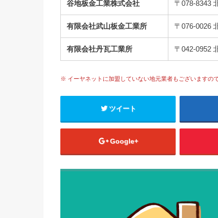
谷地板金工業株式会社
〒078-83
有限会社武山板金工業所
〒076-00
有限会社丹瓦工業所
〒042-09
※ イーヤネットに加盟していない地元業者もございますの
ツイート
Google+