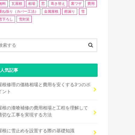
無料
瓦屋根
相場
窓
葺き替え
裏ワザ
費用
重ね張り（カバー工法）
金属屋根
雨漏り
雪
雪下ろし
雪対策
人気記事
屋根修理の価格相場と費用を安くする3つのポ
イント
屋根の漆喰補修の費用相場と工程を理解して
適切な工事を実現する方法
屋根に雪止めを設置する際の基礎知識