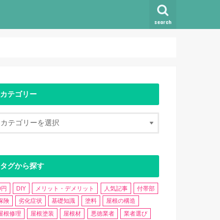
search
カテゴリー
タグから探す
0円
DIY
メリット・デメリット
人気記事
付帯部
保険
劣化症状
基礎知識
塗料
屋根の構造
屋根修理
屋根塗装
屋根材
悪徳業者
業者選び