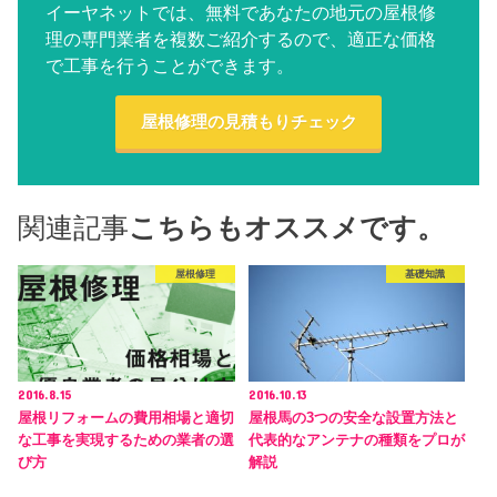
イーヤネットでは、無料であなたの地元の屋根修
理の専門業者を複数ご紹介するので、適正な価格
で工事を行うことができます。
屋根修理の見積もりチェック
関連記事
こちらもオススメです。
屋根修理
基礎知識
2016.8.15
2016.10.13
屋根リフォームの費用相場と適切
屋根馬の3つの安全な設置方法と
な工事を実現するための業者の選
代表的なアンテナの種類をプロが
び方
解説