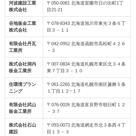
河波建設工業
〒050-0081 北海道室蘭市日の出町1丁
株式会社
目21-21
谷地板金工業
〒078-8343 北海道旭川市東光３条６丁
株式会社
目３－１１
有限会社丹瓦
〒042-0952 北海道函館市高松町４２６
工業所
－２
株式会社洞内
〒007-0834 北海道札幌市東区北３４条
板金工業所
東７丁目３－１０
住環境プラン
〒061-2265 北海道札幌市南区簾舞５条
ニング
１丁目１２−１７
有限会社武山
〒076-0026 北海道富良野市朝日町１２
板金工業所
－３７
株式会社石山
〒093-0073 北海道網走市北３条西４丁
建設
目１３－３