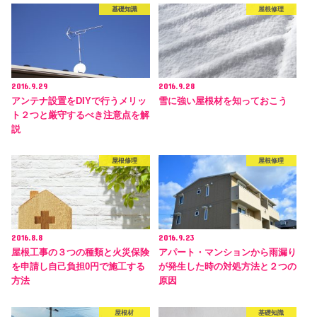
基礎知識
屋根修理
2016.9.29
2016.9.28
アンテナ設置をDIYで行うメリッ
雪に強い屋根材を知っておこう
ト２つと厳守するべき注意点を解
説
屋根修理
屋根修理
2016.8.8
2016.9.23
屋根工事の３つの種類と火災保険
アパート・マンションから雨漏り
を申請し自己負担0円で施工する
が発生した時の対処方法と２つの
方法
原因
屋根材
基礎知識