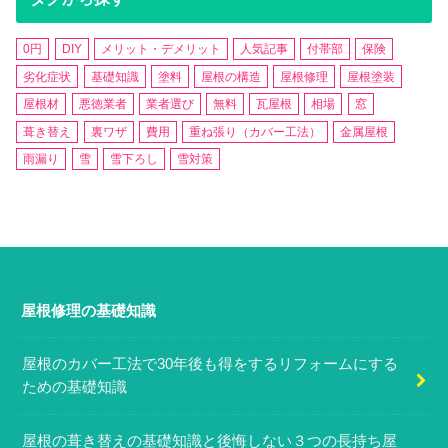
0円
DIY
メリット・デメリット
人気記事
付帯部
保険
劣化症状
基礎知識
塗料
屋根の構造
屋根修理
屋根塗装
屋根材
悪徳業者
業者選び
無料
瓦屋根
相場
窓
葺き替え
裏ワザ
費用
重ね張り（カバー工法）
金属屋根
雨漏り
雪
雪下ろし
雪対策
屋根修理の基礎知識
屋根のカバー工法で30年後も得をするリフォームにする
ための基礎知識
屋根の葺き替えの基礎知識と後悔しない３つの長持ち屋