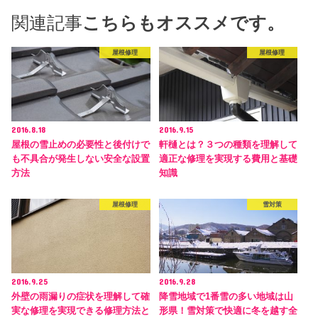
関連記事
こちらもオススメです。
屋根修理
屋根修理
2016.8.18
2016.9.15
屋根の雪止めの必要性と後付けで
軒樋とは？３つの種類を理解して
も不具合が発生しない安全な設置
適正な修理を実現する費用と基礎
方法
知識
屋根修理
雪対策
2016.9.25
2016.9.28
外壁の雨漏りの症状を理解して確
降雪地域で1番雪の多い地域は山
実な修理を実現できる修理方法と
形県！雪対策で快適に冬を越す全