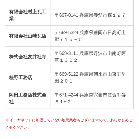
有限会社村上瓦工
〒667-0141 兵庫県養父市森１９７
業
〒669-5324 兵庫県豊岡市日高町上
有限会社山崎瓦店
郷７１５－５
〒669-3111 兵庫県丹波市山南町阿
株式会社友井社寺
草１３０２
〒669-5122 兵庫県朝来市山東町早
桂野工務店
田２０１
岡田工務店株式会
〒671-4244 兵庫県宍粟市波賀町谷
社
８１−２
※ イーヤネットに加盟していない地元業者もございますので、あらかじめご
了承ください。