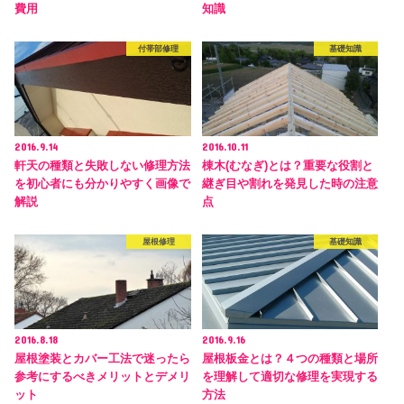
費用
知識
付帯部修理
基礎知識
2016.9.14
2016.10.11
軒天の種類と失敗しない修理方法
棟木(むなぎ)とは？重要な役割と
を初心者にも分かりやすく画像で
継ぎ目や割れを発見した時の注意
解説
点
屋根修理
基礎知識
2016.8.18
2016.9.16
屋根塗装とカバー工法で迷ったら
屋根板金とは？４つの種類と場所
参考にするべきメリットとデメリ
を理解して適切な修理を実現する
ット
方法