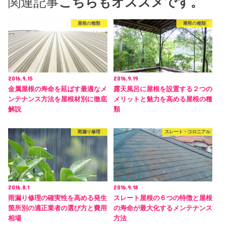
関連記事
こちらもオススメです。
屋根の種類
屋根の種類
2016.9.15
2016.9.19
金属屋根の寿命を延ばす最適なメ
露天風呂に屋根を設置する２つの
ンテナンス方法を屋根材別に徹底
メリットと魅力を高める屋根の種
解説
類
雨漏り修理
スレート・コロニアル
2016.8.1
2016.9.18
雨漏り修理の確実性を高める発生
スレート屋根の６つの特徴と屋根
箇所別の適正業者の選び方と費用
の寿命が最大化するメンテナンス
相場
方法