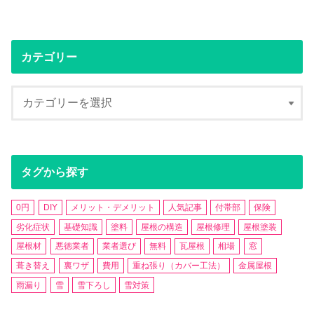
カテゴリー
タグから探す
0円
DIY
メリット・デメリット
人気記事
付帯部
保険
劣化症状
基礎知識
塗料
屋根の構造
屋根修理
屋根塗装
屋根材
悪徳業者
業者選び
無料
瓦屋根
相場
窓
葺き替え
裏ワザ
費用
重ね張り（カバー工法）
金属屋根
雨漏り
雪
雪下ろし
雪対策