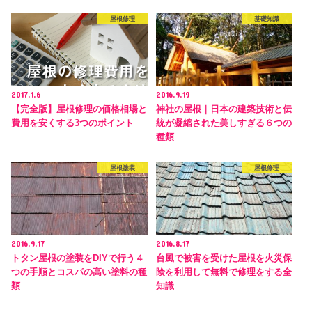
屋根修理
基礎知識
2017.1.6
2016.9.19
【完全版】屋根修理の価格相場と
神社の屋根｜日本の建築技術と伝
費用を安くする3つのポイント
統が凝縮された美しすぎる６つの
種類
屋根塗装
屋根修理
2016.9.17
2016.8.17
トタン屋根の塗装をDIYで行う４
台風で被害を受けた屋根を火災保
つの手順とコスパの高い塗料の種
険を利用して無料で修理をする全
類
知識