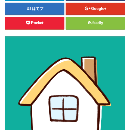
はてブ
Google+
Pocket
feedly