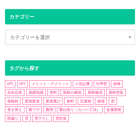
カテゴリー
タグから探す
0円
DIY
メリット・デメリット
人気記事
付帯部
保険
劣化症状
基礎知識
塗料
屋根の構造
屋根修理
屋根塗装
屋根材
悪徳業者
業者選び
無料
瓦屋根
相場
窓
葺き替え
裏ワザ
費用
重ね張り（カバー工法）
金属屋根
雨漏り
雪
雪下ろし
雪対策