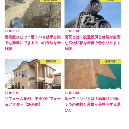
2016.9.28
2016.9.30
屋根散水とは？驚くべき効果と誰
鬼瓦とは？設置箇所と修理が必要
でも簡単にできる３つの方法を全
な劣化症状を画像で分かりやすく
解説
解説
基礎知識
基礎知識
2016.9.14
2016.9.30
リフォーム事例、箇所別ビフォー
ルーフィングとは？雨漏りに強い
＆アフター【26事例】
３つの種類と屋根が長持ちする選
び方