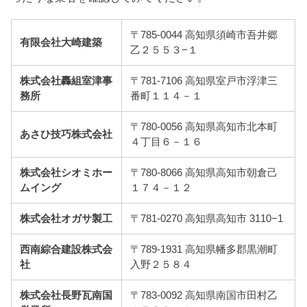
〒785-0044 高知県須崎市吾井郷
有限会社大崎建築
乙２５５３−１
株式会社轟組室津事
〒781-7106 高知県室戸市浮津三
務所
番町１１４－１
〒780-0056 高知県高知市北本町
あさひ技巧株式会社
４丁目６－１６
株式会社シオミホー
〒780-8066 高知県高知市朝倉己
ムイング
１７４－１２
株式会社オガサ製工
〒781-0270 高知県高知市 3110−1
西南綜合建設株式会
〒789-1931 高知県幡多郡黒潮町
社
入野２５８４
株式会社長野瓦南国
〒783-0092 高知県南国市田村乙