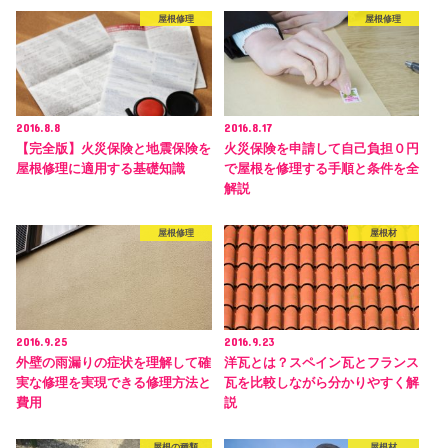
屋根修理
屋根修理
2016.8.8
2016.8.17
【完全版】火災保険と地震保険を
火災保険を申請して自己負担０円
屋根修理に適用する基礎知識
で屋根を修理する手順と条件を全
解説
屋根修理
屋根材
2016.9.25
2016.9.23
外壁の雨漏りの症状を理解して確
洋瓦とは？スペイン瓦とフランス
実な修理を実現できる修理方法と
瓦を比較しながら分かりやすく解
費用
説
屋根の種類
屋根材