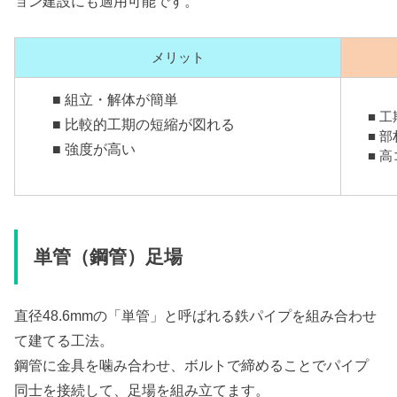
ョン建設にも適用可能です。
メリット
■ 組立・解体が簡単
■ 
■ 比較的工期の短縮が図れる
■ 
■ 強度が高い
■ 
単管（鋼管）足場
直径48.6mmの「単管」と呼ばれる鉄パイプを組み合わせ
て建てる工法。
鋼管に金具を噛み合わせ、ボルトで締めることでパイプ
同士を接続して、足場を組み立てます。