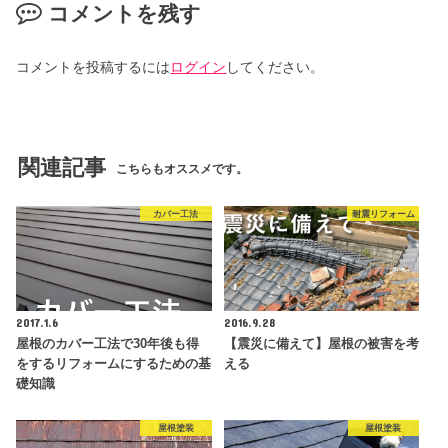
コメントを残す
コメントを投稿するには
ログイン
してください。
関連記事
こちらもオススメです。
カバー工法
耐震リフォーム
2017.1.6
2016.9.28
屋根のカバー工法で30年後も得
【震災に備えて】屋根の被害を考
をするリフォームにするための基
える
礎知識
屋根塗装
屋根塗装