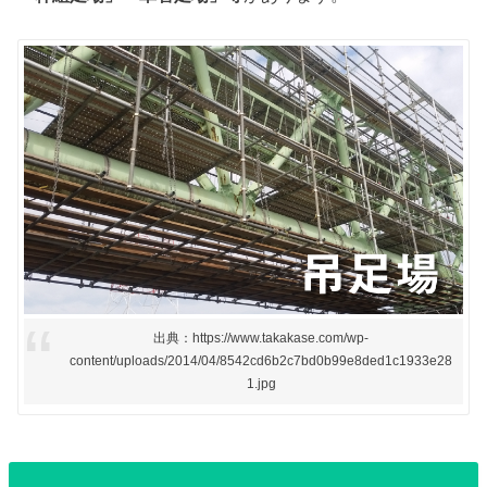
出典：https://www.takakase.com/wp-
content/uploads/2014/04/8542cd6b2c7bd0b99e8ded1c1933e28
1.jpg