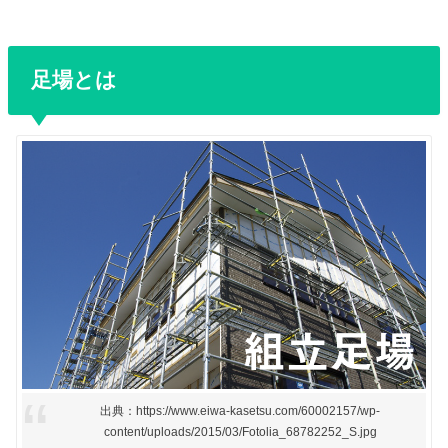
足場とは
出典：https://www.eiwa-kasetsu.com/60002157/wp-
content/uploads/2015/03/Fotolia_68782252_S.jpg