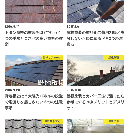
2016.9.17
2017.1.6
トタン屋根の塗装をDIYで行う４
屋根塗装の塗料別の費用相場と失
つの手順とコスパの高い塗料の種
敗しないために知るべき2つの注
類
意点
屋根リフォーム
屋根修理
2016.9.28
2016.8.18
野地板とは？太陽光パネルの設置
屋根塗装とカバー工法で迷ったら
で雨漏りを起こさない５つの注意
参考にするべきメリットとデメリ
事項
ット
屋根葺き替え
屋根塗装