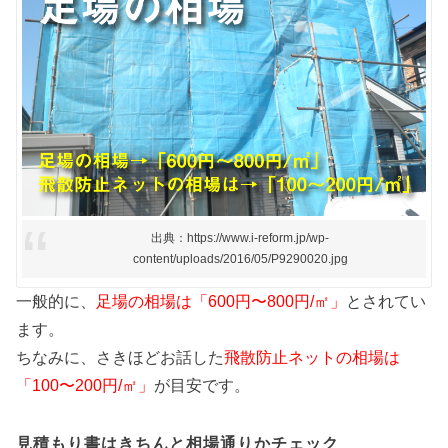
出典：https://www.i-reform.jp/wp-
content/uploads/2016/05/P9290020.jpg
一般的に、
足場の相場は「600円〜800円/㎡」
とされてい
ます。
ちなみに、さきほどお話した
飛散防止ネットの相場は
「100〜200円/㎡」
が目安です。
見積もり書はきちんと相場通りかチェック