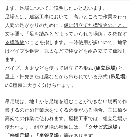
まず、足場についてご説明したいと思います。
足場とは、建築工事において，高いところで作業を行う
人間の足がかりのために，
仮に組立てた構造物のこと。
文字通り「足を踏みとどまっていられる場所」を確保す
る構造物
のことを指します。一時使用が多いので、通常
はパイプや鋼管、丸太などで枠などを組み立てて仮設し
ます。
パイプ、丸太などを使って組立てる形式 (
組立足場
) と、
屋上・軒先または梁などから吊られている形式 (
吊足場
)
の2種類に大きく分けられます。
吊足場は、地上から足場を組むことができない場所で作
業するのため作業床をつくる必要がある場合、主に橋や
高架での作業に使われます。屋根工事では、組立足場が
使われます。組立足場の種類には、
「クサビ式足場」
「枠組足場」「単管足場」等
があります。