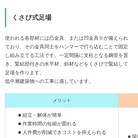
くさび式足場
使われる各部材には凸金具、または凹金具※が備えられ
ており、その金具同士をハンマーで打ち込むことで固定
し組み立てる工法です。一定間隔に支柱となる鋼管を置
き、緊結部付きの水平材、斜材などをくさびで緊結して
足場を作ります。
低中層建築物への工事に適しています。
メリット
■ 組立・解体が簡単
■ 作業時間の短縮が図れる
■ 人件費が削減できコストを抑えられる
■ 