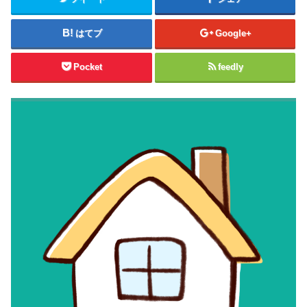
はてブ
Google+
Pocket
feedly