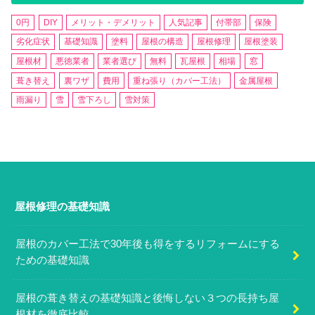
0円
DIY
メリット・デメリット
人気記事
付帯部
保険
劣化症状
基礎知識
塗料
屋根の構造
屋根修理
屋根塗装
屋根材
悪徳業者
業者選び
無料
瓦屋根
相場
窓
葺き替え
裏ワザ
費用
重ね張り（カバー工法）
金属屋根
雨漏り
雪
雪下ろし
雪対策
屋根修理の基礎知識
屋根のカバー工法で30年後も得をするリフォームにする
ための基礎知識
屋根の葺き替えの基礎知識と後悔しない３つの長持ち屋
根材を徹底比較