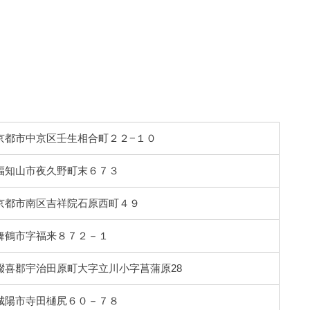
京都府京都市中京区壬生相合町２２−１０
京都府福知山市夜久野町末６７３
京都府京都市南区吉祥院石原西町４９
京都府舞鶴市字福来８７２－１
京都府綴喜郡宇治田原町大字立川小字菖蒲原28
京都府城陽市寺田樋尻６０－７８