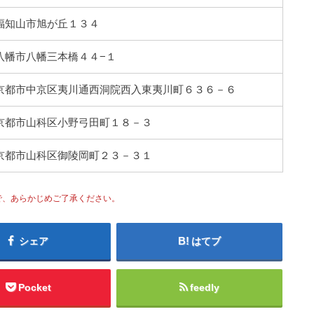
都府福知山市旭が丘１３４
都府八幡市八幡三本橋４４−１
京都府京都市中京区夷川通西洞院西入東夷川町６３６－６
京都府京都市山科区小野弓田町１８－３
京都府京都市山科区御陵岡町２３－３１
で、あらかじめご了承ください。
シェア
はてブ
Pocket
feedly