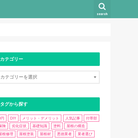
search
カテゴリー
タグから探す
0円
DIY
メリット・デメリット
人気記事
付帯部
保険
劣化症状
基礎知識
塗料
屋根の構造
屋根修理
屋根塗装
屋根材
悪徳業者
業者選び