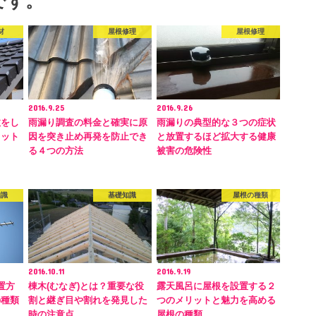
です。
材
屋根修理
屋根修理
2016.9.25
2016.9.26
敗をし
雨漏り調査の料金と確実に原
雨漏りの典型的な３つの症状
リット
因を突き止め再発を防止でき
と放置するほど拡大する健康
る４つの方法
被害の危険性
知識
基礎知識
屋根の種類
2016.10.11
2016.9.19
置方
棟木(むなぎ)とは？重要な役
露天風呂に屋根を設置する２
の種類
割と継ぎ目や割れを発見した
つのメリットと魅力を高める
時の注意点
屋根の種類