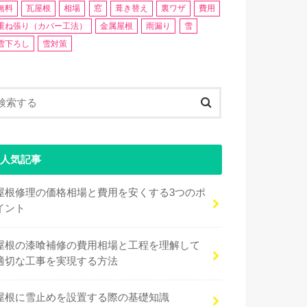
無料
瓦屋根
相場
窓
葺き替え
裏ワザ
費用
重ね張り（カバー工法）
金属屋根
雨漏り
雪
雪下ろし
雪対策
人気記事
屋根修理の価格相場と費用を安くする3つのポ
イント
屋根の漆喰補修の費用相場と工程を理解して
適切な工事を実現する方法
屋根に雪止めを設置する際の基礎知識