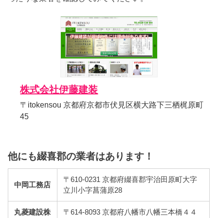
株式会社伊藤建装
〒itokensou 京都府京都市伏見区横大路下三栖梶原町
45
他にも綴喜郡の業者はあります！
〒610-0231 京都府綴喜郡宇治田原町大字
中岡工務店
立川小字菖蒲原28
丸菱建設株
〒614-8093 京都府八幡市八幡三本橋４４