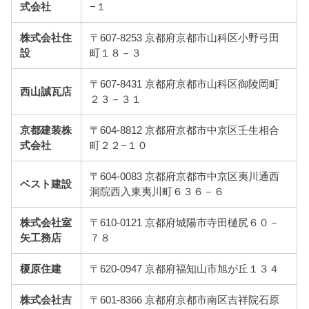
式会社
−１
株式会社住
〒607-8253 京都府京都市山科区小野弓田
設
町１８－３
〒607-8431 京都府京都市山科区御陵岡町
西山誠瓦店
２３－３１
京都建装株
〒604-8812 京都府京都市中京区壬生相合
式会社
町２２−１０
〒604-0083 京都府京都市中京区夷川通西
ベスト建設
洞院西入東夷川町６３６－６
株式会社室
〒610-0121 京都府城陽市寺田樋尻６０－
矢工務店
７８
榎原住建
〒620-0947 京都府福知山市旭が丘１３４
株式会社吉
〒601-8366 京都府京都市南区吉祥院石原