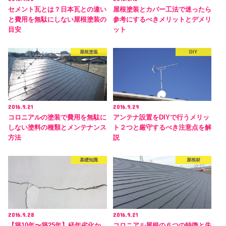
セメント瓦とは？日本瓦との違い
屋根塗装とカバー工法で迷ったら
と費用を無駄にしない屋根塗装の
参考にするべきメリットとデメリ
目安
ット
屋根塗装
DIY
2016.9.21
2016.9.29
コロニアルの塗装で費用を無駄に
アンテナ設置をDIYで行うメリッ
しない塗料の種類とメンテナンス
ト２つと厳守するべき注意点を解
方法
説
基礎知識
屋根材
2016.9.28
2016.9.21
【築10年〜築25年】経年劣化か
コロニアル屋根の６つの特徴と失