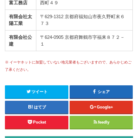
富工務店
西町４９
有限会社太
〒629-1312 京都府福知山市夜久野町末６
陽工業
７３
有限会社公
〒624-0905 京都府舞鶴市字福来８７２－
建
１
※ イーヤネットに加盟していない地元業者もございますので、あらかじめご
了承ください。
ツイート
シェア
はてブ
Google+
Pocket
feedly