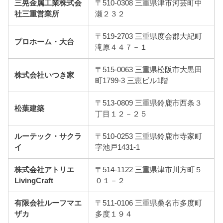
三晃金属工業株式会
〒510-0308 三重県津市河芸町中
社三重営業所
瀬２３２
〒519-2703 三重県度会郡大紀町
プロホーム・大台
滝原４４７－１
〒515-0063 三重県松阪市大黒田
株式会社いつき家
町1799-3 三恵ビル1階
〒513-0809 三重県鈴鹿市西条３
松葉建築
丁目１２－２５
ルーテック・サクラ
〒510-0253 三重県鈴鹿市寺家町
イ
字池戸1431-1
株式会社アトリエ
〒514-1122 三重県津市川方町５
LivingCraft
０１－２
有限会社ルーフマエ
〒511-0106 三重県桑名市多度町
ザカ
多度１９４