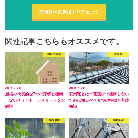
屋根修理の見積もりチェック
関連記事
こちらもオススメです。
屋根の種類
屋根材
2016.9.28
2016.9.22
屋根の代表的な7つの形状と後悔
石州瓦とは？瓦選びで後悔しない
しないメリット・デメリットを全
ために知るべき８つの特徴と基礎
解説
知識
屋根修理
屋根修理