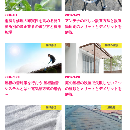
2016.8.1
2016.9.29
雨漏り修理の確実性を高める発生
アンテナの正しい設置方法と設置
箇所別の適正業者の選び方と費用
箇所別のメリットとデメリットを
相場
解説
屋根修理
屋根の種類
2016.9.28
2016.9.28
屋根の雪対策を行おう 屋根融雪
庭の屋根の設置で失敗しない７つ
システムとは～電気熱方式の場合
の種類とメリットとデメリットを
～
解説
屋根修理
屋根材