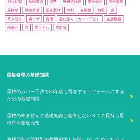
劣化症状
基礎知識
塗料
屋根の構造
屋根修理
屋根塗装
屋根材
悪徳業者
業者選び
無料
瓦屋根
相場
窓
葺き替え
裏ワザ
費用
重ね張り（カバー工法）
金属屋根
雨漏り
雪
雪下ろし
雪対策
屋根修理の基礎知識
屋根のカバー工法で30年後も得をするリフォームにする
ための基礎知識
屋根の葺き替えの基礎知識と後悔しない３つの長持ち屋
根材を徹底比較
屋根塗装の塗料別の費用相場と失敗しないために知るべ