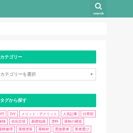
search
カテゴリー
タグから探す
0円
DIY
メリット・デメリット
人気記事
付帯部
保険
劣化症状
基礎知識
塗料
屋根の構造
屋根修理
屋根塗装
屋根材
悪徳業者
業者選び