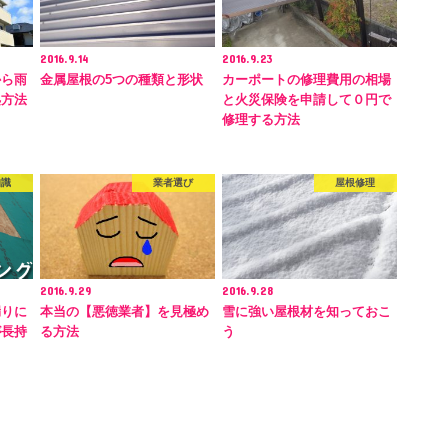
2016.9.14
2016.9.23
から雨
金属屋根の5つの種類と形状
カーポートの修理費用の相場
処方法
と火災保険を申請して０円で
修理する方法
知識
業者選び
屋根修理
2016.9.29
2016.9.28
漏りに
本当の【悪徳業者】を見極め
雪に強い屋根材を知っておこ
が長持
る方法
う