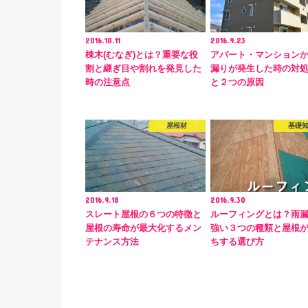
2016.10.11
2016.9.23
棟木(むなぎ)とは？重要な役
アパート・マンション
割と継ぎ目や割れを発見した
漏りが発生した時の対
時の注意点
と２つの原因
屋根材
基礎
2016.9.18
2016.9.30
スレート屋根の６つの特徴と
ルーフィングとは？雨
屋根の寿命が最大化するメン
強い３つの種類と屋根
テナンス方法
ちする選び方