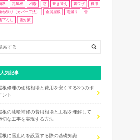
無料
瓦屋根
相場
窓
葺き替え
裏ワザ
費用
重ね張り（カバー工法）
金属屋根
雨漏り
雪
雪下ろし
雪対策
人気記事
屋根修理の価格相場と費用を安くする3つのポ
イント
屋根の漆喰補修の費用相場と工程を理解して
適切な工事を実現する方法
屋根に雪止めを設置する際の基礎知識