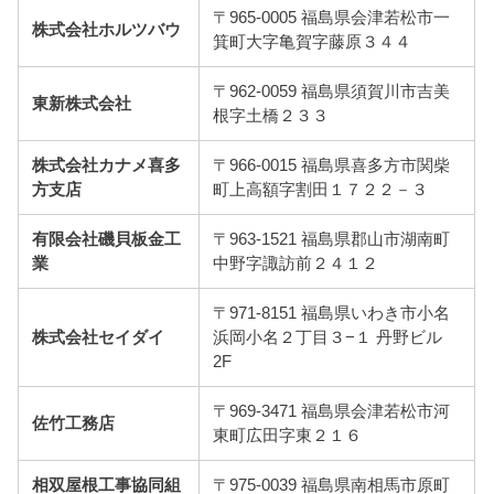
〒965-0005 福島県会津若松市一
株式会社ホルツバウ
箕町大字亀賀字藤原３４４
〒962-0059 福島県須賀川市吉美
東新株式会社
根字土橋２３３
株式会社カナメ喜多
〒966-0015 福島県喜多方市関柴
方支店
町上高額字割田１７２２－３
有限会社磯貝板金工
〒963-1521 福島県郡山市湖南町
業
中野字諏訪前２４１２
〒971-8151 福島県いわき市小名
株式会社セイダイ
浜岡小名２丁目３−１ 丹野ビル
2F
〒969-3471 福島県会津若松市河
佐竹工務店
東町広田字東２１６
相双屋根工事協同組
〒975-0039 福島県南相馬市原町