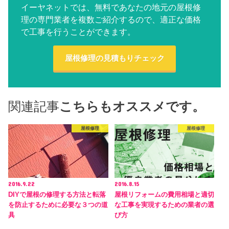
イーヤネットでは、無料であなたの地元の屋根修
理の専門業者を複数ご紹介するので、適正な価格
で工事を行うことができます。
屋根修理の見積もりチェック
関連記事
こちらもオススメです。
屋根修理
屋根修理
2016.9.22
2016.8.15
DIYで屋根の修理する方法と転落
屋根リフォームの費用相場と適切
を防止するために必要な３つの道
な工事を実現するための業者の選
具
び方