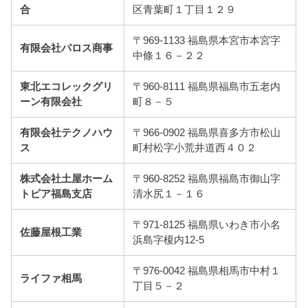
合
区青葉町１丁目１２９
〒969-1133 福島県本宮市本宮字
有限会社パロス商事
中條１６－２２
東北エコレックグリ
〒960-8111 福島県福島市五老内
ーン有限会社
町８－５
有限会社テクノハウ
〒966-0902 福島県喜多方市松山
ス
町村松字小荒井道西４０２
株式会社土屋ホーム
〒960-8252 福島県福島市御山字
トピア福島支店
清水尻１－１６
〒971-8125 福島県いわき市小名
佐藤屋根工業
浜島字榎内12-5
〒976-0042 福島県相馬市中村１
ライファ相馬
丁目５－２