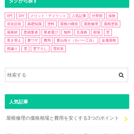
タグから探す
0円
DIY
メリット・デメリット
人気記事
付帯部
保険
劣化症状
基礎知識
塗料
屋根の構造
屋根修理
屋根塗装
屋根材
悪徳業者
業者選び
無料
瓦屋根
相場
窓
葺き替え
裏ワザ
費用
重ね張り（カバー工法）
金属屋根
雨漏り
雪
雪下ろし
雪対策
人気記事
屋根修理の価格相場と費用を安くする3つのポイント