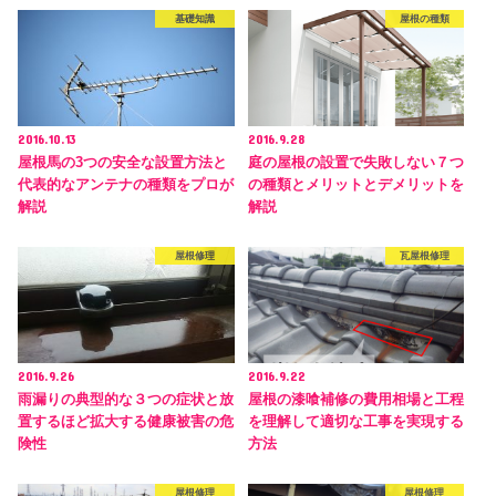
基礎知識
屋根の種類
2016.10.13
2016.9.28
屋根馬の3つの安全な設置方法と
庭の屋根の設置で失敗しない７つ
代表的なアンテナの種類をプロが
の種類とメリットとデメリットを
解説
解説
屋根修理
瓦屋根修理
2016.9.26
2016.9.22
雨漏りの典型的な３つの症状と放
屋根の漆喰補修の費用相場と工程
置するほど拡大する健康被害の危
を理解して適切な工事を実現する
険性
方法
屋根修理
屋根修理