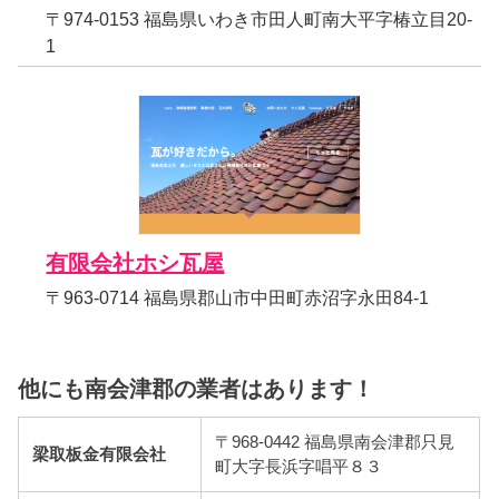
〒974-0153 福島県いわき市田人町南大平字椿立目20-
1
有限会社ホシ瓦屋
〒963-0714 福島県郡山市中田町赤沼字永田84-1
他にも南会津郡の業者はあります！
〒968-0442 福島県南会津郡只見
梁取板金有限会社
町大字長浜字唱平８３