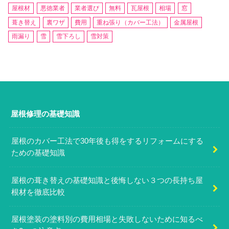
屋根材
悪徳業者
業者選び
無料
瓦屋根
相場
窓
葺き替え
裏ワザ
費用
重ね張り（カバー工法）
金属屋根
雨漏り
雪
雪下ろし
雪対策
屋根修理の基礎知識
屋根のカバー工法で30年後も得をするリフォームにする
ための基礎知識
屋根の葺き替えの基礎知識と後悔しない３つの長持ち屋
根材を徹底比較
屋根塗装の塗料別の費用相場と失敗しないために知るべ