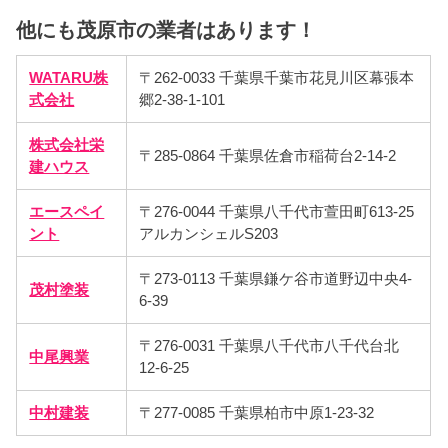
他にも茂原市の業者はあります！
WATARU株
〒262-0033 千葉県千葉市花見川区幕張本
式会社
郷2-38-1-101
株式会社栄
〒285-0864 千葉県佐倉市稲荷台2-14-2
建ハウス
エースペイ
〒276-0044 千葉県八千代市萱田町613-25
ント
アルカンシェルS203
〒273-0113 千葉県鎌ケ谷市道野辺中央4-
茂村塗装
6-39
〒276-0031 千葉県八千代市八千代台北
中尾興業
12-6-25
中村建装
〒277-0085 千葉県柏市中原1-23-32