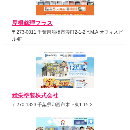
屋根修理プラス
〒273-0011 千葉県船橋市湊町2-1-2 Y.M.A.オフィスビ
ル4F
総栄塗装株式会社
〒270-1323 千葉県印西市木下東1-15-2