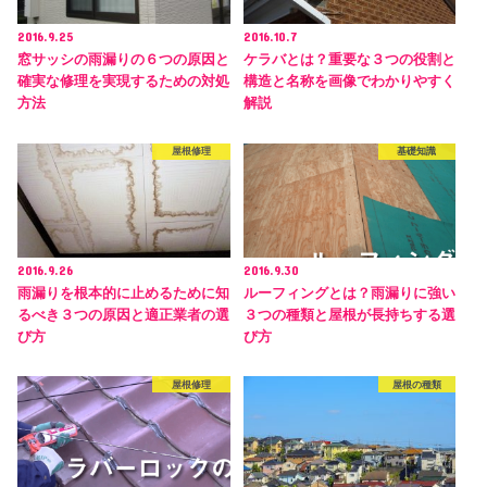
2016.9.25
2016.10.7
窓サッシの雨漏りの６つの原因と
ケラバとは？重要な３つの役割と
確実な修理を実現するための対処
構造と名称を画像でわかりやすく
方法
解説
屋根修理
基礎知識
2016.9.26
2016.9.30
雨漏りを根本的に止めるために知
ルーフィングとは？雨漏りに強い
るべき３つの原因と適正業者の選
３つの種類と屋根が長持ちする選
び方
び方
屋根修理
屋根の種類