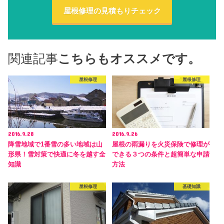
屋根修理の見積もりチェック
関連記事
こちらもオススメです。
屋根修理
屋根修理
2016.9.28
2016.9.26
降雪地域で1番雪の多い地域は山
屋根の雨漏りを火災保険で修理が
形県！雪対策で快適に冬を越す全
できる３つの条件と超簡単な申請
知識
方法
屋根修理
基礎知識