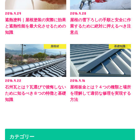
2016.9.29
2016.9.28
遮熱塗料｜屋根塗装の実際に効果
屋根の雪下ろしの手順と安全に作
と遮熱性能を最大化させるための
業するために絶対に押えるべき注
知識
意点
屋根材
基礎知識
2016.9.22
2016.9.16
石州瓦とは？瓦選びで後悔しない
屋根板金とは？４つの種類と場所
ために知るべき８つの特徴と基礎
を理解して適切な修理を実現する
知識
方法
カテゴリー