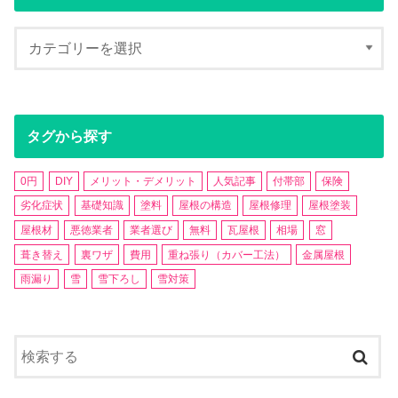
タグから探す
0円
DIY
メリット・デメリット
人気記事
付帯部
保険
劣化症状
基礎知識
塗料
屋根の構造
屋根修理
屋根塗装
屋根材
悪徳業者
業者選び
無料
瓦屋根
相場
窓
葺き替え
裏ワザ
費用
重ね張り（カバー工法）
金属屋根
雨漏り
雪
雪下ろし
雪対策