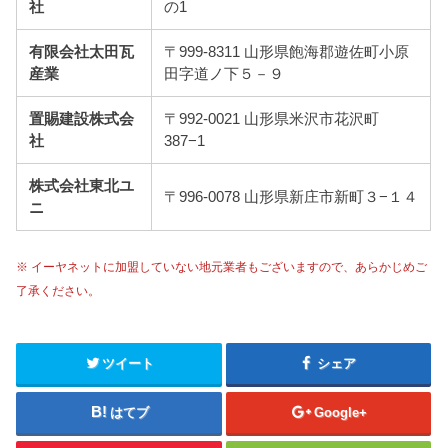
社
の1
有限会社太田瓦
〒999-8311 山形県飽海郡遊佐町小原
産業
田字道ノ下５－９
置賜建設株式会
〒992-0021 山形県米沢市花沢町
社
387−1
株式会社東北ユ
〒996-0078 山形県新庄市新町３−１４
ニ
※ イーヤネットに加盟していない地元業者もございますので、あらかじめご
了承ください。
ツイート
シェア
はてブ
Google+