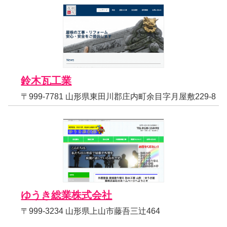
鈴木瓦工業
〒999-7781 山形県東田川郡庄内町余目字月屋敷229-8
ゆうき総業株式会社
〒999-3234 山形県上山市藤吾三辻464