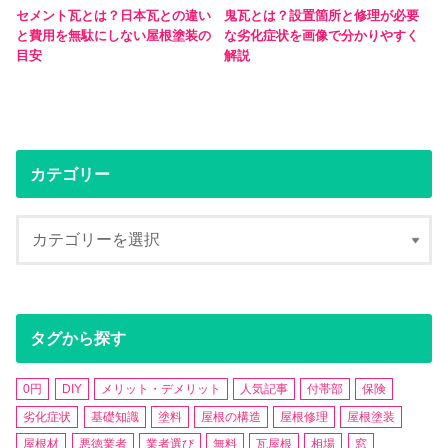
セメント瓦とは？日本瓦との違い
鬼瓦とは？設置箇所と修理が必要
と費用を無駄にしない屋根塗装の
な劣化症状を画像で分かりやすく
目安
解説
カテゴリー
タグから探す
0円
DIY
メリット・デメリット
人気記事
付帯部
保険
劣化症状
基礎知識
塗料
屋根の構造
屋根修理
屋根塗装
屋根材
悪徳業者
業者選び
無料
瓦屋根
相場
窓