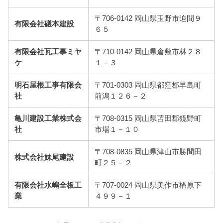
〒706-0142 岡山県玉野市迫間９
有限会社礒本建設
６５
有限会社瓦工事ミヤ
〒710-0142 岡山県倉敷市林２８
ケ
１－３
明石屋根工事有限会
〒701-0303 岡山県都窪郡早島町
社
前潟１２６－２
亀川建設工業株式会
〒708-0315 岡山県苫田郡鏡野町
社
市場１－１０
〒708-0835 岡山県津山市勝間田
株式会社妹尾建設
町２５－２
有限会社水嶋全板工
〒707-0024 岡山県美作市楢原下
業
４９９－１