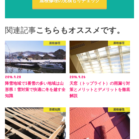
屋根修理の見積もりチェック
関連記事
こちらもオススメです。
屋根修理
屋根修理
2016.9.28
2016.9.26
降雪地域で1番雪の多い地域は山
天窓（トップライト）の雨漏り対
形県！雪対策で快適に冬を越す全
策とメリットとデメリットを徹底
知識
解説
基礎知識
屋根修理