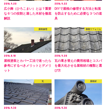
2016.9.20
2016.9.22
広小舞（ひろこまい）とは？重要
DIYで屋根の修理する方法と転落
な６つの役割と適した木材を徹底
を防止するために必要な３つの道
解説
具
屋根修理
屋根リフォーム
2016.8.18
2016.9.28
屋根塗装とカバー工法で迷ったら
瓦の葺き替えの費用相場とコスパ
参考にするべきメリットとデメリ
を最大化させる屋根材の種類と選
ット
び方
瓦
屋根材
2016.9.30
2016.9.30