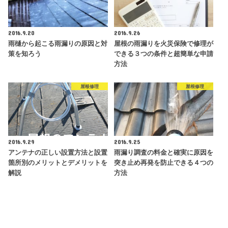
2016.9.20
2016.9.26
雨樋から起こる雨漏りの原因と対
屋根の雨漏りを火災保険で修理が
策を知ろう
できる３つの条件と超簡単な申請
方法
屋根修理
屋根修理
2016.9.29
2016.9.25
アンテナの正しい設置方法と設置
雨漏り調査の料金と確実に原因を
箇所別のメリットとデメリットを
突き止め再発を防止できる４つの
解説
方法