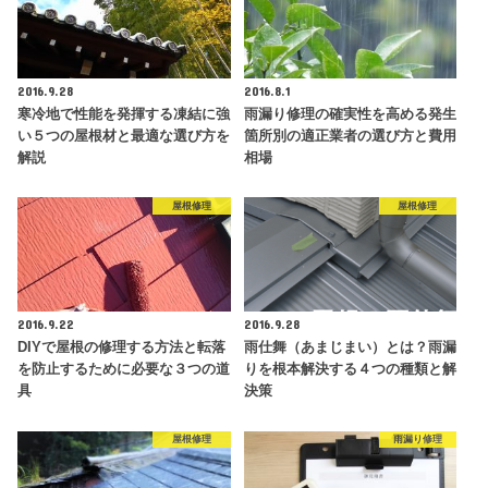
2016.9.28
2016.8.1
寒冷地で性能を発揮する凍結に強
雨漏り修理の確実性を高める発生
い５つの屋根材と最適な選び方を
箇所別の適正業者の選び方と費用
解説
相場
屋根修理
屋根修理
2016.9.22
2016.9.28
DIYで屋根の修理する方法と転落
雨仕舞（あまじまい）とは？雨漏
を防止するために必要な３つの道
りを根本解決する４つの種類と解
具
決策
屋根修理
雨漏り修理