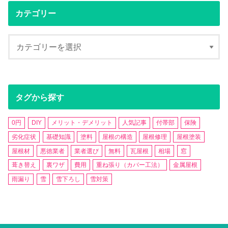
カテゴリー
タグから探す
0円
DIY
メリット・デメリット
人気記事
付帯部
保険
劣化症状
基礎知識
塗料
屋根の構造
屋根修理
屋根塗装
屋根材
悪徳業者
業者選び
無料
瓦屋根
相場
窓
葺き替え
裏ワザ
費用
重ね張り（カバー工法）
金属屋根
雨漏り
雪
雪下ろし
雪対策