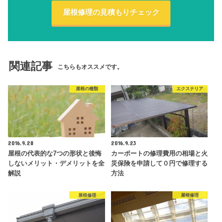
屋根修理の見積もりチェック
関連記事
こちらもオススメです。
屋根の種類
エクステリア
2016.9.28
2016.9.23
屋根の代表的な7つの形状と後悔
カーポートの修理費用の相場と火
しないメリット・デメリットを全
災保険を申請して０円で修理する
解説
方法
屋根修理
屋根修理