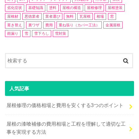
劣化症状
基礎知識
塗料
屋根の構造
屋根修理
屋根塗装
屋根材
悪徳業者
業者選び
無料
瓦屋根
相場
窓
葺き替え
裏ワザ
費用
重ね張り（カバー工法）
金属屋根
雨漏り
雪
雪下ろし
雪対策
人気記事
屋根修理の価格相場と費用を安くする3つのポイント
屋根の漆喰補修の費用相場と工程を理解して適切な工
事を実現する方法