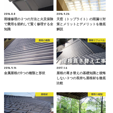
2016.8.8
2016.9.26
雨樋修理の２つの方法と火災保険
天窓（トップライト）の雨漏り対
で費用を節約して賢く修理する全
策とメリットとデメリットを徹底
知識
解説
屋根の種類
屋根リフォーム
2016.9.14
2017.1.6
金属屋根の5つの種類と形状
屋根の葺き替えの基礎知識と後悔
しない３つの長持ち屋根材を徹底
比較
屋根材
屋根の種類