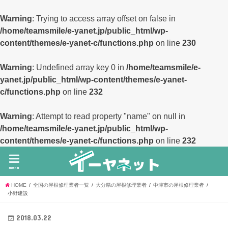
Warning
: Trying to access array offset on false in
/home/teamsmile/e-yanet.jp/public_html/wp-
content/themes/e-yanet-c/functions.php
on line
230
Warning
: Undefined array key 0 in
/home/teamsmile/e-
yanet.jp/public_html/wp-content/themes/e-yanet-
c/functions.php
on line
232
Warning
: Attempt to read property "name" on null in
/home/teamsmile/e-yanet.jp/public_html/wp-
content/themes/e-yanet-c/functions.php
on line
232
menu
HOME
全国の屋根修理業者一覧
大分県の屋根修理業者
中津市の屋根修理業者
小野建設
2018.03.22