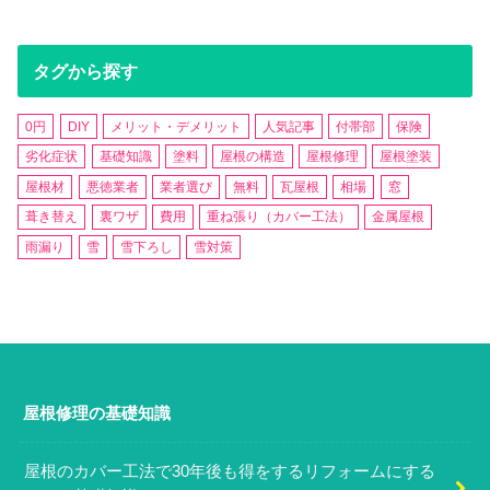
タグから探す
0円
DIY
メリット・デメリット
人気記事
付帯部
保険
劣化症状
基礎知識
塗料
屋根の構造
屋根修理
屋根塗装
屋根材
悪徳業者
業者選び
無料
瓦屋根
相場
窓
葺き替え
裏ワザ
費用
重ね張り（カバー工法）
金属屋根
雨漏り
雪
雪下ろし
雪対策
屋根修理の基礎知識
屋根のカバー工法で30年後も得をするリフォームにする