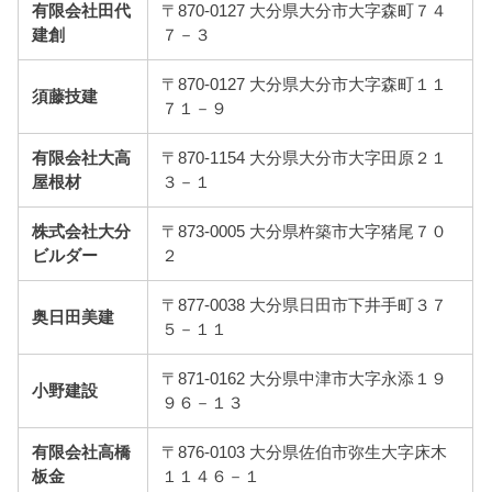
有限会社田代
〒870-0127 大分県大分市大字森町７４
建創
７－３
〒870-0127 大分県大分市大字森町１１
須藤技建
７１－９
有限会社大高
〒870-1154 大分県大分市大字田原２１
屋根材
３－１
株式会社大分
〒873-0005 大分県杵築市大字猪尾７０
ビルダー
２
〒877-0038 大分県日田市下井手町３７
奥日田美建
５－１１
〒871-0162 大分県中津市大字永添１９
小野建設
９６－１３
有限会社高橋
〒876-0103 大分県佐伯市弥生大字床木
板金
１１４６－１