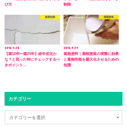
び方
制限
基礎知識
屋根塗装
2016.9.28
2016.9.29
【築10年〜築25年】経年劣化か
遮熱塗料｜屋根塗装の実際に効果
な？と思った時にチェックするべ
と遮熱性能を最大化させるための
きポイント…
知識
カテゴリー