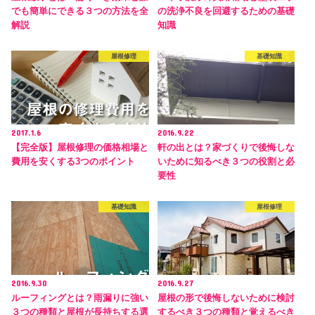
でも簡単にできる３つの方法を全
の洗浄不良を回避するための基礎
解説
知識
屋根修理
基礎知識
2017.1.6
2016.9.22
【完全版】屋根修理の価格相場と
軒の出とは？家づくりで後悔しな
費用を安くする3つのポイント
いために知るべき３つの役割と必
要性
基礎知識
屋根修理
2016.9.30
2016.9.27
ルーフィングとは？雨漏りに強い
屋根の形で後悔しないために検討
３つの種類と屋根が長持ちする選
するべき３つの種類と覚えるべき