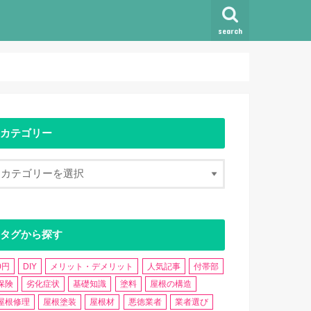
search
カテゴリー
タグから探す
0円
DIY
メリット・デメリット
人気記事
付帯部
保険
劣化症状
基礎知識
塗料
屋根の構造
屋根修理
屋根塗装
屋根材
悪徳業者
業者選び