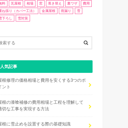
無料
瓦屋根
相場
窓
葺き替え
裏ワザ
費用
重ね張り（カバー工法）
金属屋根
雨漏り
雪
雪下ろし
雪対策
人気記事
屋根修理の価格相場と費用を安くする3つのポ
イント
屋根の漆喰補修の費用相場と工程を理解して
適切な工事を実現する方法
屋根に雪止めを設置する際の基礎知識