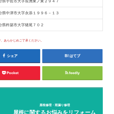
1 大分県宇佐市大字長洲東ノ東２９４７
2 大分県中津市大字永添１９９６－１３
5 大分県杵築市大字猪尾７０２
で、あらかじめご了承ください。
シェア
はてブ
Pocket
feedly
屋根修理・雨漏り修理
屋根に関するお悩みをリフォーム