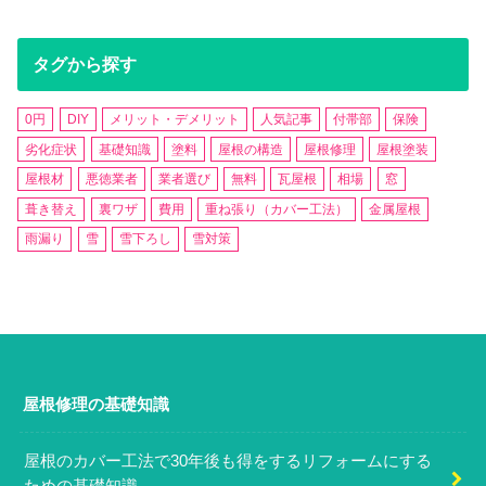
タグから探す
0円
DIY
メリット・デメリット
人気記事
付帯部
保険
劣化症状
基礎知識
塗料
屋根の構造
屋根修理
屋根塗装
屋根材
悪徳業者
業者選び
無料
瓦屋根
相場
窓
葺き替え
裏ワザ
費用
重ね張り（カバー工法）
金属屋根
雨漏り
雪
雪下ろし
雪対策
屋根修理の基礎知識
屋根のカバー工法で30年後も得をするリフォームにする