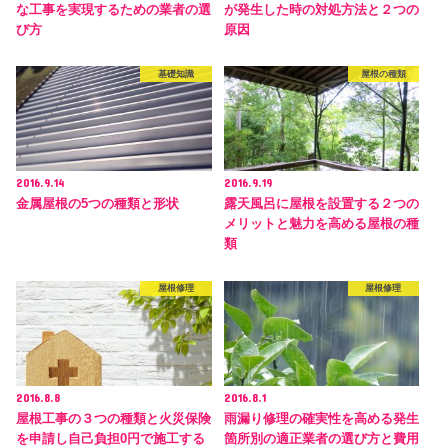
な工事を実現するための業者の選
が発生した時の対処方法と２つの
び方
原因
基礎知識
屋根の種類
2016.9.14
2016.9.19
金属屋根の5つの種類と形状
露天風呂に屋根を設置する２つの
メリットと魅力を高める屋根の種
類
屋根修理
屋根修理
2016.8.8
2016.8.1
屋根工事の３つの種類と火災保険
雨漏り修理の確実性を高める発生
を申請し自己負担0円で施工する
箇所別の適正業者の選び方と費用