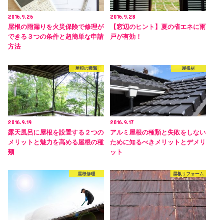
2016.9.26
2016.9.28
屋根の雨漏りを火災保険で修理が
【窓辺のヒント】夏の省エネに雨
できる３つの条件と超簡単な申請
戸が有効！
方法
屋根の種類
屋根材
2016.9.19
2016.9.17
露天風呂に屋根を設置する２つの
アルミ屋根の種類と失敗をしない
メリットと魅力を高める屋根の種
ために知るべきメリットとデメリ
類
ット
屋根修理
屋根リフォーム