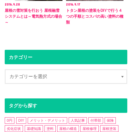
2016.9.28
2016.9.17
屋根の雪対策を行おう 屋根融雪
トタン屋根の塗装をDIYで行う４
システムとは～電気熱方式の場合
つの手順とコスパの高い塗料の種
～
類
カテゴリー
タグから探す
0円
DIY
メリット・デメリット
人気記事
付帯部
保険
劣化症状
基礎知識
塗料
屋根の構造
屋根修理
屋根塗装