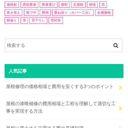
屋根材
悪徳業者
業者選び
無料
瓦屋根
相場
窓
葺き替え
裏ワザ
費用
重ね張り（カバー工法）
金属屋根
雨漏り
雪
雪下ろし
雪対策
人気記事
屋根修理の価格相場と費用を安くする3つのポイント
屋根の漆喰補修の費用相場と工程を理解して適切な工
事を実現する方法
屋根に雪止めを設置する際の基礎知識