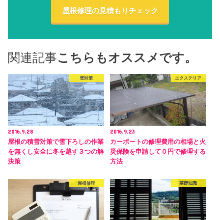
屋根修理の見積もりチェック
関連記事
こちらもオススメです。
雪対策
エクステリア
2016.9.28
2016.9.23
屋根の積雪対策で雪下ろしの作業
カーポートの修理費用の相場と火
を無くし安全に冬を越す３つの解
災保険を申請して０円で修理する
決策
方法
屋根修理
基礎知識