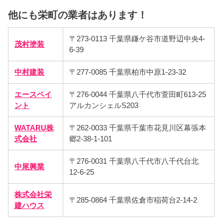
他にも栄町の業者はあります！
〒273-0113 千葉県鎌ケ谷市道野辺中央4-
茂村塗装
6-39
中村建装
〒277-0085 千葉県柏市中原1-23-32
エースペイ
〒276-0044 千葉県八千代市萱田町613-25
ント
アルカンシェルS203
WATARU株
〒262-0033 千葉県千葉市花見川区幕張本
式会社
郷2-38-1-101
〒276-0031 千葉県八千代市八千代台北
中尾興業
12-6-25
株式会社栄
〒285-0864 千葉県佐倉市稲荷台2-14-2
建ハウス