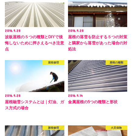
2016.9.28
2016.9.28
波板屋根の５つの種類とDIYで後
屋根の落雪を防止する５つの対策
悔しないために押さえるべき注意
と隣家から落雪があった場合の対
点
処法
屋根修理
屋根の種類
2016.9.28
2016.9.14
屋根融雪システムとは｜灯油、ガ
金属屋根の5つの種類と形状
ス方式の場合
屋根修理
火災保険