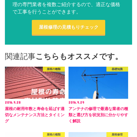
理の専門業者を複数ご紹介するので、適正な価格
で工事を行うことができます。
屋根修理の見積もりチェック
関連記事
こちらもオススメです。
屋根の種類
基礎知識
2016.9.28
2016.9.29
屋根の耐用年数と寿命を延ばす適
アンテナの修理で最適な業者の種
切なメンテナンス方法とタイミン
類と選び方を状況別に分かりやす
グ
く解説
屋根の種類
屋根修理