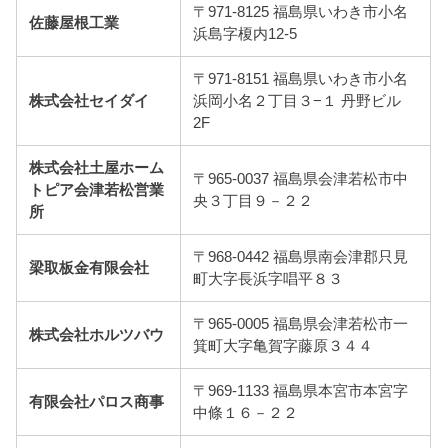
〒971-8125 福島県いわき市小名
佐藤屋根工業
浜島字榎内12-5
〒971-8151 福島県いわき市小名
株式会社セイダイ
浜岡小名２丁目３−１ 丹野ビル
2F
株式会社土屋ホーム
〒965-0037 福島県会津若松市中
トピア会津若松営業
央３丁目９－２２
所
〒968-0442 福島県南会津郡只見
梁取板金有限会社
町大字長浜字唱平８３
〒965-0005 福島県会津若松市一
株式会社ホルツバウ
箕町大字亀賀字藤原３４４
〒969-1133 福島県本宮市本宮字
有限会社パロス商事
中條１６－２２