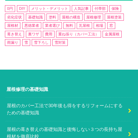
0円
DIY
メリット・デメリット
人気記事
付帯部
保険
劣化症状
基礎知識
塗料
屋根の構造
屋根修理
屋根塗装
屋根材
悪徳業者
業者選び
無料
瓦屋根
相場
窓
葺き替え
裏ワザ
費用
重ね張り（カバー工法）
金属屋根
雨漏り
雪
雪下ろし
雪対策
屋根修理の基礎知識
屋根のカバー工法で30年後も得をするリフォームにする
ための基礎知識
屋根の葺き替えの基礎知識と後悔しない３つの長持ち屋
根材を徹底比較