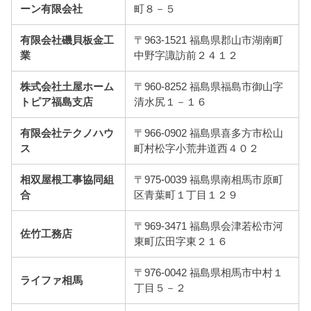
ーン有限会社
町８－５
有限会社磯貝板金工
〒963-1521 福島県郡山市湖南町
業
中野字諏訪前２４１２
株式会社土屋ホーム
〒960-8252 福島県福島市御山字
トピア福島支店
清水尻１－１６
有限会社テクノハウ
〒966-0902 福島県喜多方市松山
ス
町村松字小荒井道西４０２
相双屋根工事協同組
〒975-0039 福島県南相馬市原町
合
区青葉町１丁目１２９
〒969-3471 福島県会津若松市河
佐竹工務店
東町広田字東２１６
〒976-0042 福島県相馬市中村１
ライファ相馬
丁目５－２