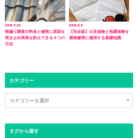
2016.9.25
2016.8.8
雨漏り調査の料金と確実に原因を
【完全版】火災保険と地震保険を
突き止め再発を防止できる４つの
屋根修理に適用する基礎知識
方法
カテゴリー
タグから探す