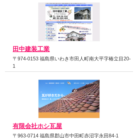
田中建装工業
〒974-0153 福島県いわき市田人町南大平字椿立目20-
1
有限会社ホシ瓦屋
〒963-0714 福島県郡山市中田町赤沼字永田84-1