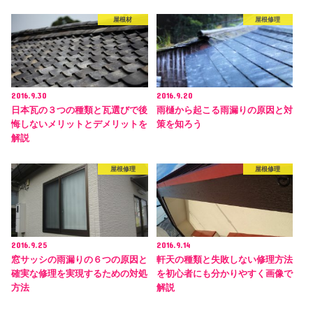
屋根材
屋根修理
2016.9.30
2016.9.20
日本瓦の３つの種類と瓦選びで後
雨樋から起こる雨漏りの原因と対
悔しないメリットとデメリットを
策を知ろう
解説
屋根修理
屋根修理
2016.9.25
2016.9.14
窓サッシの雨漏りの６つの原因と
軒天の種類と失敗しない修理方法
確実な修理を実現するための対処
を初心者にも分かりやすく画像で
方法
解説