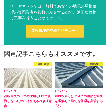
イーヤネットでは、無料であなたの地元の屋根修
理の専門業者を複数ご紹介するので、適正な価格
で工事を行うことができます。
屋根修理の見積もりチェック
関連記事
こちらもオススメです。
屋根の種類
基礎知識
2016.9.28
2016.9.16
波板屋根の５つの種類とDIYで後
屋根板金とは？４つの種類と場所
悔しないために押さえるべき注意
を理解して適切な修理を実現する
点
方法