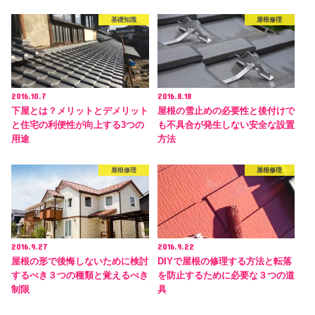
基礎知識
屋根修理
2016.10.7
2016.8.18
下屋とは？メリットとデメリット
屋根の雪止めの必要性と後付けで
と住宅の利便性が向上する3つの
も不具合が発生しない安全な設置
用途
方法
屋根修理
屋根修理
2016.9.27
2016.9.22
屋根の形で後悔しないために検討
DIYで屋根の修理する方法と転落
するべき３つの種類と覚えるべき
を防止するために必要な３つの道
制限
具