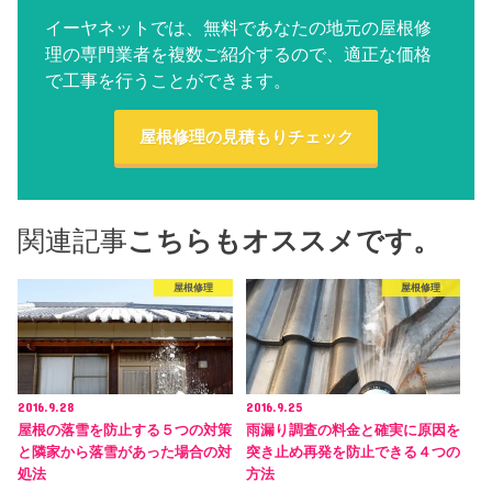
イーヤネットでは、無料であなたの地元の屋根修
理の専門業者を複数ご紹介するので、適正な価格
で工事を行うことができます。
屋根修理の見積もりチェック
関連記事
こちらもオススメです。
屋根修理
屋根修理
2016.9.28
2016.9.25
屋根の落雪を防止する５つの対策
雨漏り調査の料金と確実に原因を
と隣家から落雪があった場合の対
突き止め再発を防止できる４つの
処法
方法