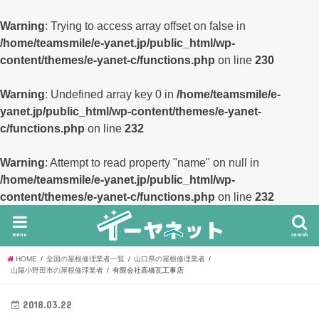
Warning
: Trying to access array offset on false in
/home/teamsmile/e-yanet.jp/public_html/wp-
content/themes/e-yanet-c/functions.php
on line
230
Warning
: Undefined array key 0 in
/home/teamsmile/e-
yanet.jp/public_html/wp-content/themes/e-yanet-
c/functions.php
on line
232
Warning
: Attempt to read property "name" on null in
/home/teamsmile/e-yanet.jp/public_html/wp-
content/themes/e-yanet-c/functions.php
on line
232
menu
search
HOME
全国の屋根修理業者一覧
山口県の屋根修理業者
山陽小野田市の屋根修理業者
有限会社高橋瓦工事店
2018.03.22