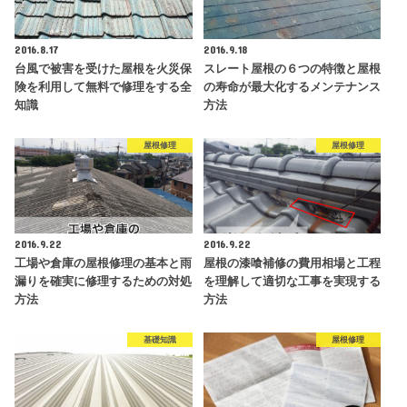
2016.8.17
2016.9.18
台風で被害を受けた屋根を火災保
スレート屋根の６つの特徴と屋根
険を利用して無料で修理をする全
の寿命が最大化するメンテナンス
知識
方法
屋根修理
屋根修理
2016.9.22
2016.9.22
工場や倉庫の屋根修理の基本と雨
屋根の漆喰補修の費用相場と工程
漏りを確実に修理するための対処
を理解して適切な工事を実現する
方法
方法
基礎知識
屋根修理