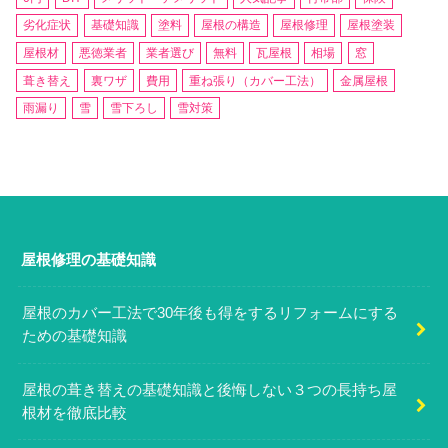
劣化症状
基礎知識
塗料
屋根の構造
屋根修理
屋根塗装
屋根材
悪徳業者
業者選び
無料
瓦屋根
相場
窓
葺き替え
裏ワザ
費用
重ね張り（カバー工法）
金属屋根
雨漏り
雪
雪下ろし
雪対策
屋根修理の基礎知識
屋根のカバー工法で30年後も得をするリフォームにする
ための基礎知識
屋根の葺き替えの基礎知識と後悔しない３つの長持ち屋
根材を徹底比較