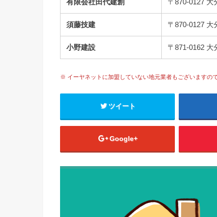
有限会社田代建創
〒870-012
須藤技建
〒870-012
小野建設
〒871-016
※ イーヤネットに加盟していない地元業者もございますの
ツイート
Google+