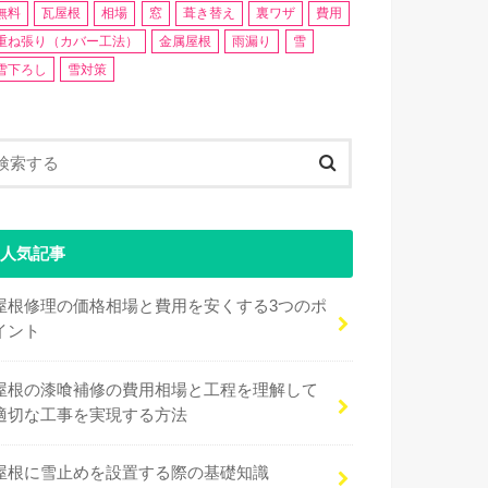
無料
瓦屋根
相場
窓
葺き替え
裏ワザ
費用
重ね張り（カバー工法）
金属屋根
雨漏り
雪
雪下ろし
雪対策
人気記事
屋根修理の価格相場と費用を安くする3つのポ
イント
屋根の漆喰補修の費用相場と工程を理解して
適切な工事を実現する方法
屋根に雪止めを設置する際の基礎知識