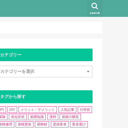
search
カテゴリー
タグから探す
0円
DIY
メリット・デメリット
人気記事
付帯部
保険
劣化症状
基礎知識
塗料
屋根の構造
屋根修理
屋根塗装
屋根材
悪徳業者
業者選び