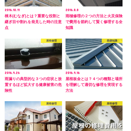
2016.10.11
2016.8.8
棟木(むなぎ)とは？重要な役割と
雨樋修理の２つの方法と火災保険
継ぎ目や割れを発見した時の注意
で費用を節約して賢く修理する全
点
知識
屋根修理
基礎知識
2016.9.26
2016.9.16
雨漏りの典型的な３つの症状と放
屋根板金とは？４つの種類と場所
置するほど拡大する健康被害の危
を理解して適切な修理を実現する
険性
方法
屋根修理
屋根修理