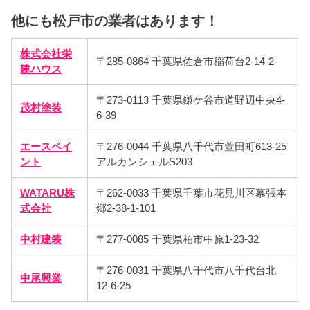
他にも松戸市の業者はあります！
株式会社栄
〒285-0864 千葉県佐倉市稲荷台2-14-2
建ハウス
〒273-0113 千葉県鎌ケ谷市道野辺中央4-
茂村塗装
6-39
エースペイ
〒276-0044 千葉県八千代市萱田町613-25
ント
アルカンシェルS203
WATARU株
〒262-0033 千葉県千葉市花見川区幕張本
式会社
郷2-38-1-101
中村建装
〒277-0085 千葉県柏市中原1-23-32
〒276-0031 千葉県八千代市八千代台北
中尾興業
12-6-25