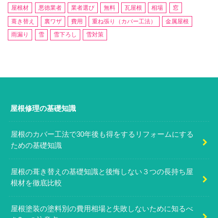
屋根材
悪徳業者
業者選び
無料
瓦屋根
相場
窓
葺き替え
裏ワザ
費用
重ね張り（カバー工法）
金属屋根
雨漏り
雪
雪下ろし
雪対策
屋根修理の基礎知識
屋根のカバー工法で30年後も得をするリフォームにする
ための基礎知識
屋根の葺き替えの基礎知識と後悔しない３つの長持ち屋
根材を徹底比較
屋根塗装の塗料別の費用相場と失敗しないために知るべ