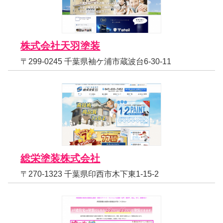
株式会社天羽塗装
〒299-0245 千葉県袖ケ浦市蔵波台6-30-11
総栄塗装株式会社
〒270-1323 千葉県印西市木下東1-15-2