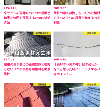
2016.9.25
2016.9.27
窓サッシの雨漏りの６つの原因と
屋根の形で後悔しないために検討
確実な修理を実現するための対処
するべき３つの種類と覚えるべき
方法
制限
屋根葺き替え
基礎知識
2017.1.6
2016.9.28
屋根の葺き替えの基礎知識と後悔
【築10年〜築25年】経年劣化か
しない３つの長持ち屋根材を徹底
な？と思った時にチェックするべ
比較
きポイント…
屋根修理
屋根修理