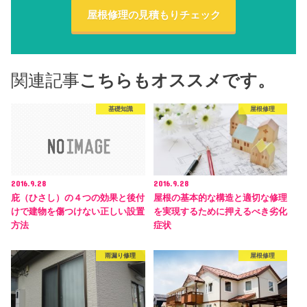
屋根修理の見積もりチェック
関連記事
こちらもオススメです。
基礎知識
屋根修理
2016.9.28
2016.9.28
庇（ひさし）の４つの効果と後付
屋根の基本的な構造と適切な修理
けで建物を傷つけない正しい設置
を実現するために押えるべき劣化
方法
症状
雨漏り修理
屋根修理