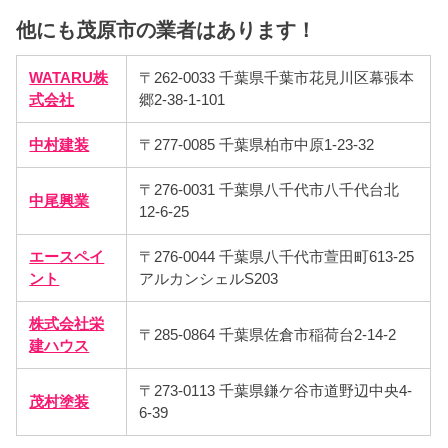
他にも茂原市の業者はあります！
WATARU株
〒262-0033 千葉県千葉市花見川区幕張本
式会社
郷2-38-1-101
中村建装
〒277-0085 千葉県柏市中原1-23-32
〒276-0031 千葉県八千代市八千代台北
中尾興業
12-6-25
エースペイ
〒276-0044 千葉県八千代市萱田町613-25
ント
アルカンシェルS203
株式会社栄
〒285-0864 千葉県佐倉市稲荷台2-14-2
建ハウス
〒273-0113 千葉県鎌ケ谷市道野辺中央4-
茂村塗装
6-39