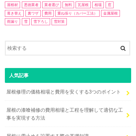
屋根材
悪徳業者
業者選び
無料
瓦屋根
相場
窓
葺き替え
裏ワザ
費用
重ね張り（カバー工法）
金属屋根
雨漏り
雪
雪下ろし
雪対策
人気記事
屋根修理の価格相場と費用を安くする3つのポイント
屋根の漆喰補修の費用相場と工程を理解して適切な工
事を実現する方法
屋根に雪止めを設置する際の基礎知識