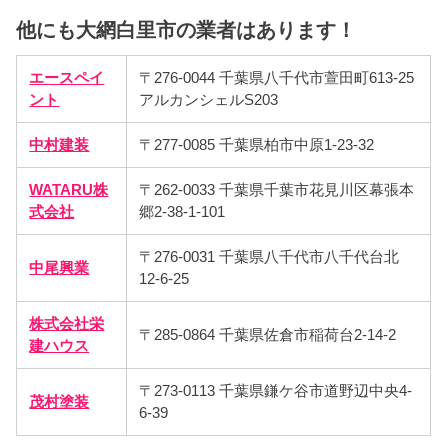
他にも大網白里市の業者はあります！
エースペイ
〒276-0044 千葉県八千代市萱田町613-25
ント
アルカンシェルS203
中村建装
〒277-0085 千葉県柏市中原1-23-32
WATARU株
〒262-0033 千葉県千葉市花見川区幕張本
式会社
郷2-38-1-101
〒276-0031 千葉県八千代市八千代台北
中尾興業
12-6-25
株式会社栄
〒285-0864 千葉県佐倉市稲荷台2-14-2
建ハウス
〒273-0113 千葉県鎌ケ谷市道野辺中央4-
茂村塗装
6-39