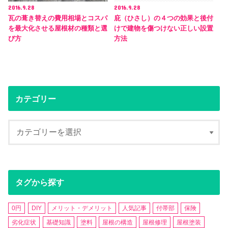
2016.9.28
2016.9.28
瓦の葺き替えの費用相場とコスパ
庇（ひさし）の４つの効果と後付
を最大化させる屋根材の種類と選
けで建物を傷つけない正しい設置
び方
方法
カテゴリー
タグから探す
0円
DIY
メリット・デメリット
人気記事
付帯部
保険
劣化症状
基礎知識
塗料
屋根の構造
屋根修理
屋根塗装