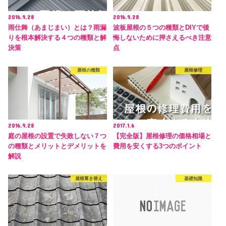
2016.9.28
2016.9.28
雨仕舞（あまじまい）とは？雨漏
波板屋根の５つの種類とDIYで後
りを根本解決する４つの種類と解
悔しないために押さえるべき注意
決策
点
屋根の種類
屋根修理
2016.9.28
2017.1.6
庭の屋根の設置で失敗しない７つ
【完全版】屋根修理の価格相場と
の種類とメリットとデメリットを
費用を安くする3つのポイント
解説
屋根葺き替え
基礎知識