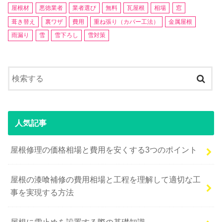
屋根材
悪徳業者
業者選び
無料
瓦屋根
相場
窓
葺き替え
裏ワザ
費用
重ね張り（カバー工法）
金属屋根
雨漏り
雪
雪下ろし
雪対策
人気記事
屋根修理の価格相場と費用を安くする3つのポイント
屋根の漆喰補修の費用相場と工程を理解して適切な工
事を実現する方法
屋根に雪止めを設置する際の基礎知識