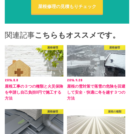
屋根修理の見積もりチェック
関連記事
こちらもオススメです。
屋根修理
屋根修理
2016.8.8
2016.9.28
屋根工事の３つの種類と火災保険
屋根の雪対策で落雪の危険を回避
を申請し自己負担0円で施工する
して安全・快適に冬を越す３つの
方法
方法
屋根修理
屋根の種類