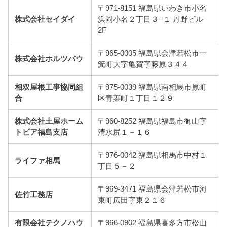
〒971-8151 福島県いわき市小名
株式会社セイダイ
浜岡小名２丁目３−１ 丹野ビル
2F
〒965-0005 福島県会津若松市一
株式会社ホルツバウ
箕町大字亀賀字藤原３４４
相双屋根工事協同組
〒975-0039 福島県南相馬市原町
合
区青葉町１丁目１２９
株式会社土屋ホーム
〒960-8252 福島県福島市御山字
トピア福島支店
清水尻１－１６
〒976-0042 福島県相馬市中村１
ライファ相馬
丁目５－２
〒969-3471 福島県会津若松市河
佐竹工務店
東町広田字東２１６
有限会社テクノハウ
〒966-0902 福島県喜多方市松山