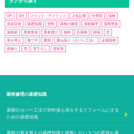
タグから探す
0円
DIY
メリット・デメリット
人気記事
付帯部
保険
劣化症状
基礎知識
塗料
屋根の構造
屋根修理
屋根塗装
屋根材
悪徳業者
業者選び
無料
瓦屋根
相場
窓
葺き替え
裏ワザ
費用
重ね張り（カバー工法）
金属屋根
雨漏り
雪
雪下ろし
雪対策
屋根修理の基礎知識
屋根のカバー工法で30年後も得をするリフォームにする
ための基礎知識
屋根の葺き替えの基礎知識と後悔しない３つの長持ち屋