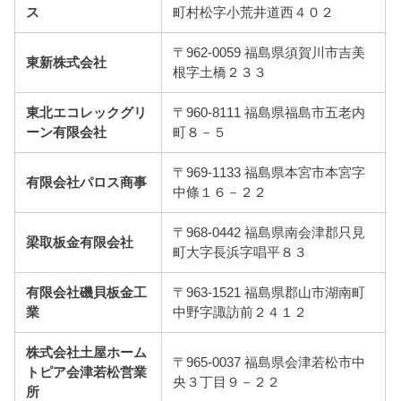
ス
町村松字小荒井道西４０２
〒962-0059 福島県須賀川市吉美
東新株式会社
根字土橋２３３
東北エコレックグリ
〒960-8111 福島県福島市五老内
ーン有限会社
町８－５
〒969-1133 福島県本宮市本宮字
有限会社パロス商事
中條１６－２２
〒968-0442 福島県南会津郡只見
梁取板金有限会社
町大字長浜字唱平８３
有限会社磯貝板金工
〒963-1521 福島県郡山市湖南町
業
中野字諏訪前２４１２
株式会社土屋ホーム
〒965-0037 福島県会津若松市中
トピア会津若松営業
央３丁目９－２２
所