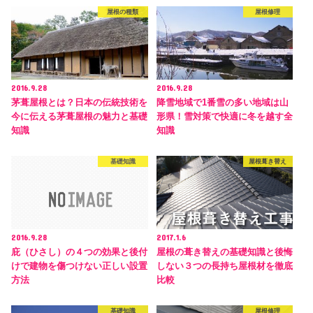
屋根の種類
屋根修理
2016.9.28
2016.9.28
茅葺屋根とは？日本の伝統技術を
降雪地域で1番雪の多い地域は山
今に伝える茅葺屋根の魅力と基礎
形県！雪対策で快適に冬を越す全
知識
知識
基礎知識
屋根葺き替え
2016.9.28
2017.1.6
庇（ひさし）の４つの効果と後付
屋根の葺き替えの基礎知識と後悔
けで建物を傷つけない正しい設置
しない３つの長持ち屋根材を徹底
方法
比較
基礎知識
屋根修理