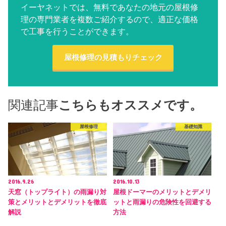
イーヤネットでは、無料であなたの地元の屋根修
理の専門業者を複数ご紹介するので、適正な価格
で工事を行うことができます。
屋根修理の見積もりチェック
関連記事
こちらもオススメです。
屋根修理
基礎知識
2016.9.26
2016.10.13
天窓（トップライト）の雨漏り対
屋根ドーマーのメリットとデメリ
策とメリットとデメリットを徹底
ットと雨漏りの危険性を回避する
解説
方法