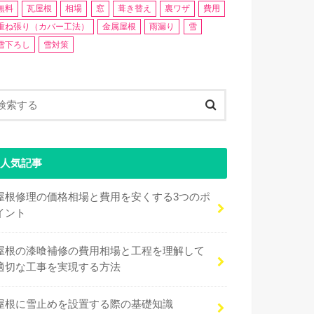
無料
瓦屋根
相場
窓
葺き替え
裏ワザ
費用
重ね張り（カバー工法）
金属屋根
雨漏り
雪
雪下ろし
雪対策
人気記事
屋根修理の価格相場と費用を安くする3つのポ
イント
屋根の漆喰補修の費用相場と工程を理解して
適切な工事を実現する方法
屋根に雪止めを設置する際の基礎知識