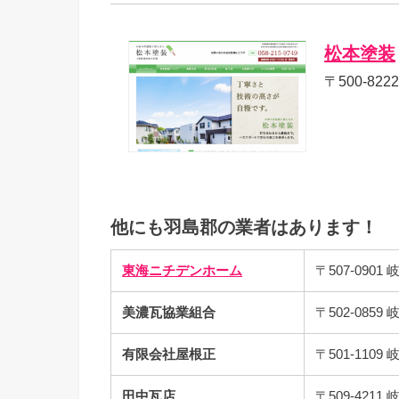
松本塗装
〒500-82
他にも羽島郡の業者はあります！
東海ニチデンホーム
〒507-090
美濃瓦協業組合
〒502-08
有限会社屋根正
〒501-11
田中瓦店
〒509-42