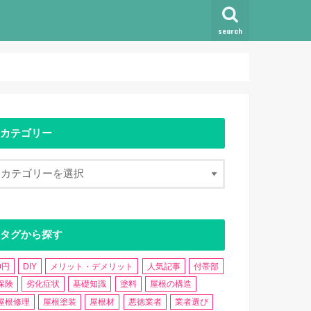
search
カテゴリー
タグから探す
0円
DIY
メリット・デメリット
人気記事
付帯部
保険
劣化症状
基礎知識
塗料
屋根の構造
屋根修理
屋根塗装
屋根材
悪徳業者
業者選び