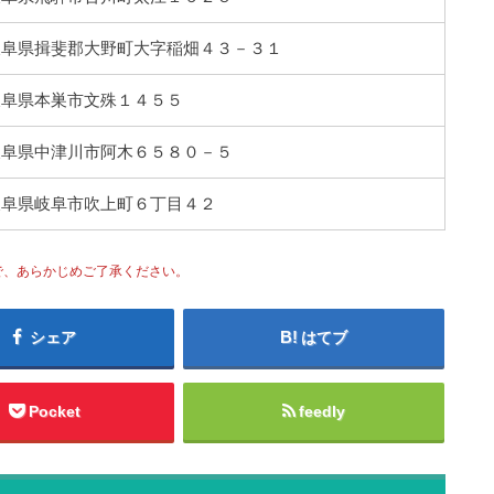
11 岐阜県揖斐郡大野町大字稲畑４３－３１
03 岐阜県本巣市文殊１４５５
21 岐阜県中津川市阿木６５８０－５
26 岐阜県岐阜市吹上町６丁目４２
で、あらかじめご了承ください。
シェア
はてブ
Pocket
feedly