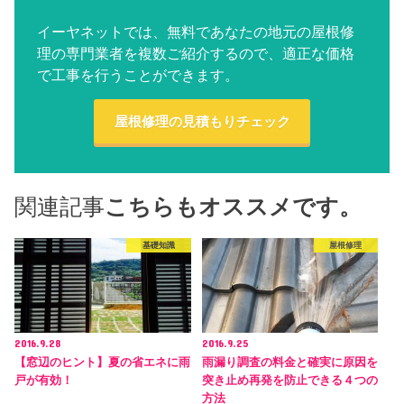
イーヤネットでは、無料であなたの地元の屋根修
理の専門業者を複数ご紹介するので、適正な価格
で工事を行うことができます。
屋根修理の見積もりチェック
関連記事
こちらもオススメです。
基礎知識
屋根修理
2016.9.28
2016.9.25
【窓辺のヒント】夏の省エネに雨
雨漏り調査の料金と確実に原因を
戸が有効！
突き止め再発を防止できる４つの
方法