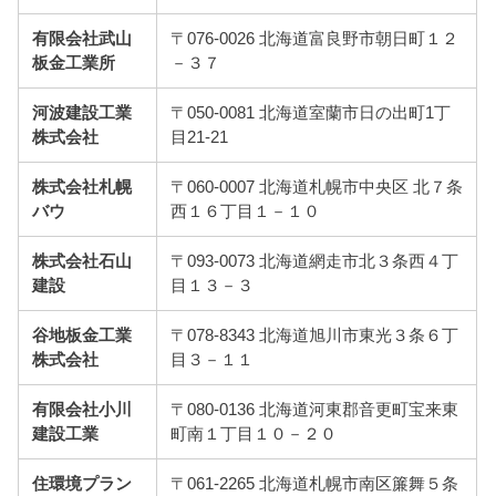
有限会社武山
〒076-0026 北海道富良野市朝日町１２
板金工業所
－３７
河波建設工業
〒050-0081 北海道室蘭市日の出町1丁
株式会社
目21-21
株式会社札幌
〒060-0007 北海道札幌市中央区 北７条
バウ
西１６丁目１－１０
株式会社石山
〒093-0073 北海道網走市北３条西４丁
建設
目１３－３
谷地板金工業
〒078-8343 北海道旭川市東光３条６丁
株式会社
目３－１１
有限会社小川
〒080-0136 北海道河東郡音更町宝来東
建設工業
町南１丁目１０－２０
住環境プラン
〒061-2265 北海道札幌市南区簾舞５条