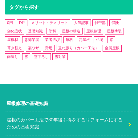
タグから探す
0円
DIY
メリット・デメリット
人気記事
付帯部
保険
劣化症状
基礎知識
塗料
屋根の構造
屋根修理
屋根塗装
屋根材
悪徳業者
業者選び
無料
瓦屋根
相場
窓
葺き替え
裏ワザ
費用
重ね張り（カバー工法）
金属屋根
雨漏り
雪
雪下ろし
雪対策
屋根修理の基礎知識
屋根のカバー工法で30年後も得をするリフォームにする
ための基礎知識