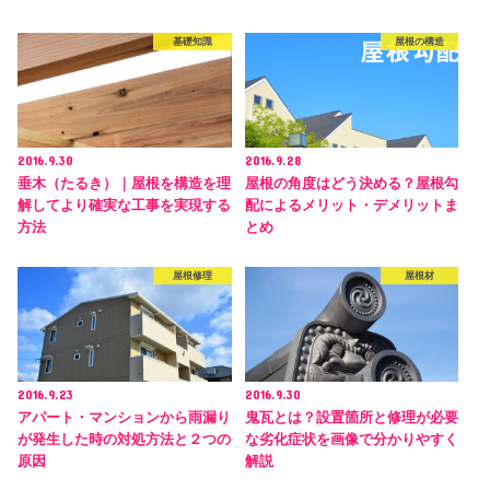
基礎知識
屋根の構造
2016.9.30
2016.9.28
垂木（たるき）｜屋根を構造を理
屋根の角度はどう決める？屋根勾
解してより確実な工事を実現する
配によるメリット・デメリットま
方法
とめ
屋根修理
屋根材
2016.9.23
2016.9.30
アパート・マンションから雨漏り
鬼瓦とは？設置箇所と修理が必要
が発生した時の対処方法と２つの
な劣化症状を画像で分かりやすく
原因
解説