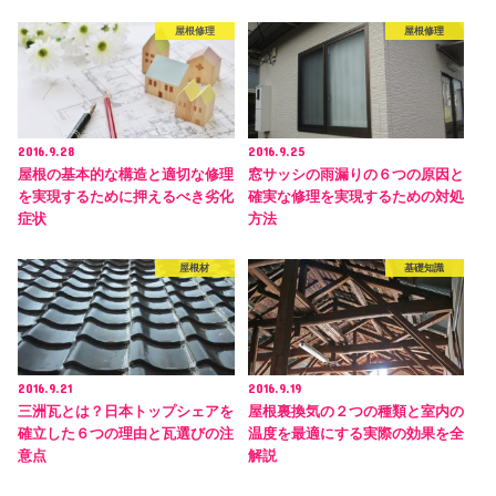
屋根修理
屋根修理
2016.9.28
2016.9.25
屋根の基本的な構造と適切な修理
窓サッシの雨漏りの６つの原因と
を実現するために押えるべき劣化
確実な修理を実現するための対処
症状
方法
屋根材
基礎知識
2016.9.21
2016.9.19
三洲瓦とは？日本トップシェアを
屋根裏換気の２つの種類と室内の
確立した６つの理由と瓦選びの注
温度を最適にする実際の効果を全
意点
解説