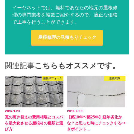
イーヤネットでは、無料であなたの地元の屋根修
理の専門業者を複数ご紹介するので、適正な価格
で工事を行うことができます。
屋根修理の見積もりチェック
関連記事
こちらもオススメです。
屋根リフォーム
基礎知識
2016.9.28
2016.9.28
瓦の葺き替えの費用相場とコスパ
【築10年〜築25年】経年劣化か
を最大化させる屋根材の種類と選
な？と思った時にチェックするべ
び方
きポイント…