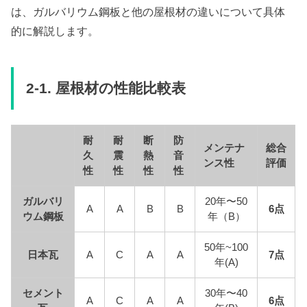
は、ガルバリウム鋼板と他の屋根材の違いについて具体
的に解説します。
2-1. 屋根材の性能比較表
耐
耐
断
防
メンテナ
総合
久
震
熱
音
ンス性
評価
性
性
性
性
ガルバリ
20年〜50
A
A
B
B
6点
ウム鋼板
年（B）
50年~100
日本瓦
A
C
A
A
7点
年(A)
セメント
30年〜40
A
C
A
A
6点