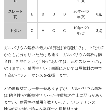
瓦
年(B)
スレート
20年〜40
B
B
B
B
6点
瓦
年(B)
10年〜20
トタン
C
A
C
C
2点
年(C)
ガルバリウム鋼板の最大の特徴は”耐震性”です。上記の図
からもお分かりいただける通り、ガルバリウム鋼板は防
音性、断熱性という部分においては、瓦やスレートには
劣りますが、耐震性という側面においては屋根材の中で
も高いパフォーマンスを発揮します。
どの屋根材にも一長一短ありますが、ガルバリウム鋼板
は”防音性”や”断熱性”といった住環境の向上に弱点があり
ますが、耐震性や耐用年数といった、”メンテナンス
性”や”安全性”に強みを発揮する屋根材です。