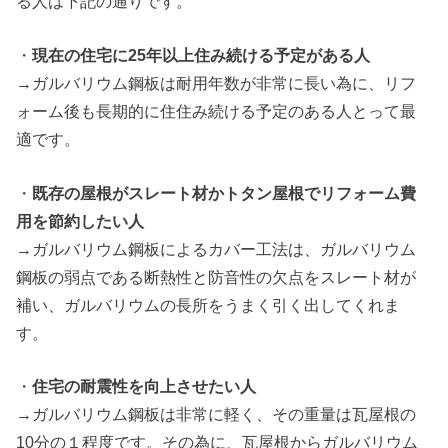
る人は下記の通りです。
・
現在の住宅に25年以上住み続ける予定がある人
→ガルバリウム鋼板は耐用年数が非常に長い為に、リフ
ォーム後も長期的に住住み続ける予定のある人とって最
適です。
・
既存の屋根がスレート材かトタン屋根でリフォーム費
用を節約したい人
→ガルバリウム鋼板によるカバー工法は、ガルバリウム
鋼板の弱点である断熱性と防音性の欠点をスレート材が
補い、ガルバリウムの長所をうまく引く出してくれま
す。
・
住宅の耐震性を向上させたい人
→ガルバリウム鋼板は非常に軽く、その重量は瓦屋根の
10分の１程度です。その為に、瓦屋根からガルバリウム