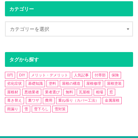
カテゴリー
タグから探す
0円
DIY
メリット・デメリット
人気記事
付帯部
保険
劣化症状
基礎知識
塗料
屋根の構造
屋根修理
屋根塗装
屋根材
悪徳業者
業者選び
無料
瓦屋根
相場
窓
葺き替え
裏ワザ
費用
重ね張り（カバー工法）
金属屋根
雨漏り
雪
雪下ろし
雪対策