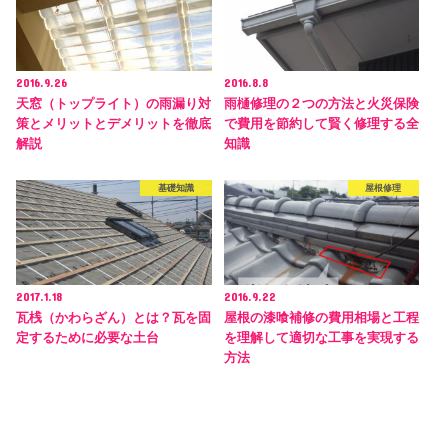
2016.9.26
2016.8.8
天窓（トップライト）の雨漏り対
雨樋修理の２つの方法と火災保険
策とメリットとデメリットを徹底
で費用を節約して賢く修理する全
解説
知識
基礎知識
屋根修理
2017.1.18
2016.9.22
瓦桟（かわらざん）とは？瓦を固
屋根の漆喰補修の費用相場と工程
定するために必要な土台
を理解して適切な工事を実現する
方法