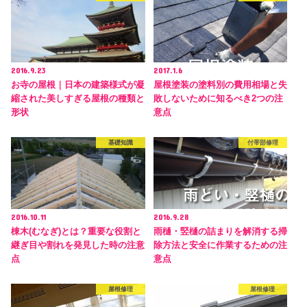
2016.9.23
2017.1.6
お寺の屋根｜日本の建築様式が凝
屋根塗装の塗料別の費用相場と失
縮された美しすぎる屋根の種類と
敗しないために知るべき2つの注
形状
意点
基礎知識
付帯部修理
2016.10.11
2016.9.28
棟木(むなぎ)とは？重要な役割と
雨樋・竪樋の詰まりを解消する掃
継ぎ目や割れを発見した時の注意
除方法と安全に作業するための注
点
意点
屋根修理
屋根修理