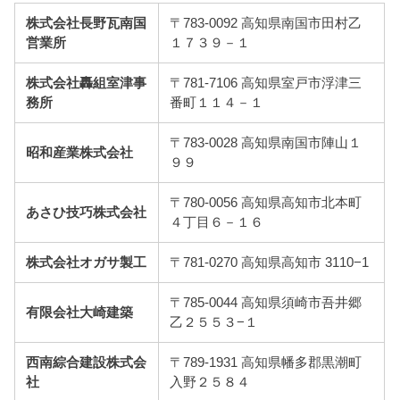
株式会社長野瓦南国
〒783-0092 高知県南国市田村乙
営業所
１７３９－１
株式会社轟組室津事
〒781-7106 高知県室戸市浮津三
務所
番町１１４－１
〒783-0028 高知県南国市陣山１
昭和産業株式会社
９９
〒780-0056 高知県高知市北本町
あさひ技巧株式会社
４丁目６－１６
株式会社オガサ製工
〒781-0270 高知県高知市 3110−1
〒785-0044 高知県須崎市吾井郷
有限会社大崎建築
乙２５５３−１
西南綜合建設株式会
〒789-1931 高知県幡多郡黒潮町
社
入野２５８４