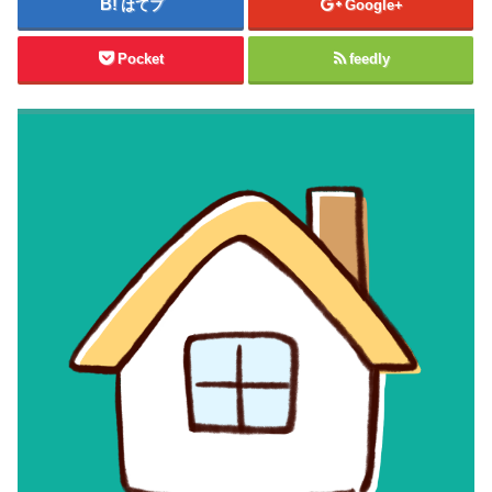
はてブ
Google+
Pocket
feedly