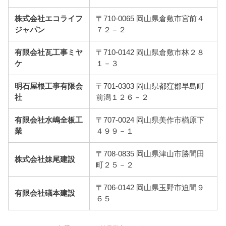
株式会社エコライフ
〒710-0065 岡山県倉敷市宮前４
ジャパン
７２－２
有限会社瓦工事ミヤ
〒710-0142 岡山県倉敷市林２８
ケ
１－３
明石屋根工事有限会
〒701-0303 岡山県都窪郡早島町
社
前潟１２６－２
有限会社水嶋全板工
〒707-0024 岡山県美作市楢原下
業
４９９－１
〒708-0835 岡山県津山市勝間田
株式会社妹尾建設
町２５－２
〒706-0142 岡山県玉野市迫間９
有限会社礒本建設
６５