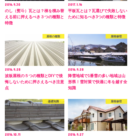
2016.9.30
2017.1.16
のし（熨斗）瓦とは？棟を積み替
平板瓦とは？瓦選びで失敗しない
える前に押えるべき３つの種類と
ために知るべき3つの種類と特徴
特徴
屋根の種類
屋根修理
2016.9.28
2016.9.28
波板屋根の５つの種類とDIYで後
降雪地域で1番雪の多い地域は山
悔しないために押さえるべき注意
形県！雪対策で快適に冬を越す全
点
知識
基礎知識
屋根修理
2016.10.11
2016.9.27