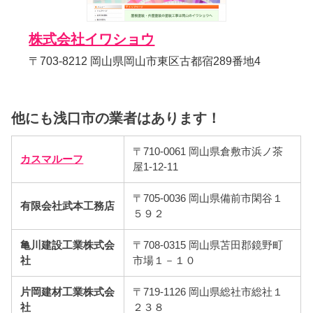
株式会社イワショウ
〒703-8212 岡山県岡山市東区古都宿289番地4
他にも浅口市の業者はあります！
〒710-0061 岡山県倉敷市浜ノ茶
カスマルーフ
屋1-12-11
〒705-0036 岡山県備前市閑谷１
有限会社武本工務店
５９２
亀川建設工業株式会
〒708-0315 岡山県苫田郡鏡野町
社
市場１－１０
片岡建材工業株式会
〒719-1126 岡山県総社市総社１
社
２３８