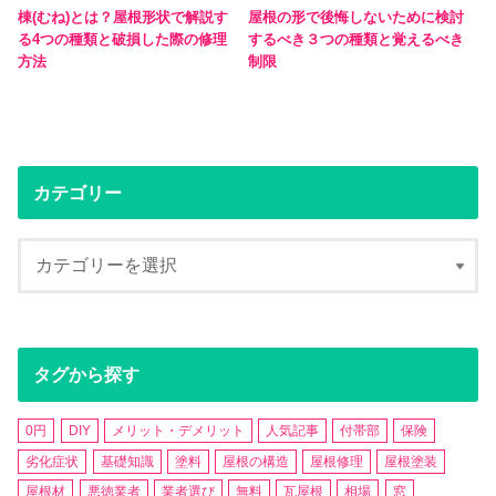
棟(むね)とは？屋根形状で解説す
屋根の形で後悔しないために検討
る4つの種類と破損した際の修理
するべき３つの種類と覚えるべき
方法
制限
カテゴリー
タグから探す
0円
DIY
メリット・デメリット
人気記事
付帯部
保険
劣化症状
基礎知識
塗料
屋根の構造
屋根修理
屋根塗装
屋根材
悪徳業者
業者選び
無料
瓦屋根
相場
窓