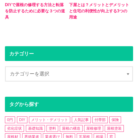
DIYで屋根の修理する方法と転落
下屋とは？メリットとデメリット
を防止するために必要な３つの道
と住宅の利便性が向上する3つの
具
用途
カテゴリー
タグから探す
0円
DIY
メリット・デメリット
人気記事
付帯部
保険
劣化症状
基礎知識
塗料
屋根の構造
屋根修理
屋根塗装
屋根材
悪徳業者
業者選び
無料
瓦屋根
相場
窓