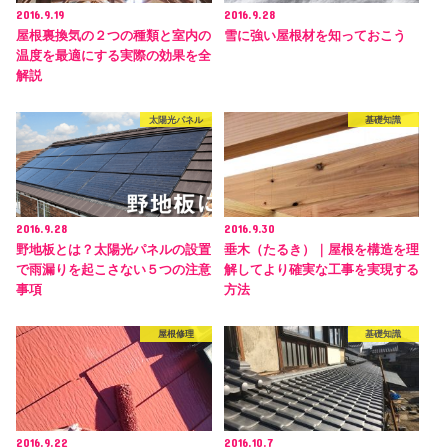
2016.9.19
2016.9.28
屋根裏換気の２つの種類と室内の
雪に強い屋根材を知っておこう
温度を最適にする実際の効果を全
解説
太陽光パネル
基礎知識
2016.9.28
2016.9.30
野地板とは？太陽光パネルの設置
垂木（たるき）｜屋根を構造を理
で雨漏りを起こさない５つの注意
解してより確実な工事を実現する
事項
方法
屋根修理
基礎知識
2016.9.22
2016.10.7