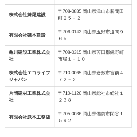
〒708-0835 岡山県津山市勝間田
株式会社妹尾建設
町２５－２
〒706-0142 岡山県玉野市迫間９
有限会社礒本建設
６５
亀川建設工業株式会
〒708-0315 岡山県苫田郡鏡野町
社
市場１－１０
株式会社エコライフ
〒710-0065 岡山県倉敷市宮前４
ジャパン
７２－２
片岡建材工業株式会
〒719-1126 岡山県総社市総社１
社
２３８
〒705-0036 岡山県備前市閑谷１
有限会社武本工務店
５９２