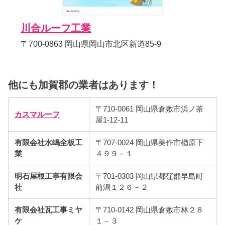
川合ルーフ工業
〒700-0863 岡山県岡山市北区新道85-9
他にも加賀郡の業者はあります！
〒710-0061 岡山県倉敷市浜ノ茶
カスマルーフ
屋1-12-11
有限会社水嶋全板工
〒707-0024 岡山県美作市楢原下
業
４９９－１
明石屋根工事有限会
〒701-0303 岡山県都窪郡早島町
社
前潟１２６－２
有限会社瓦工事ミヤ
〒710-0142 岡山県倉敷市林２８
ケ
１－３