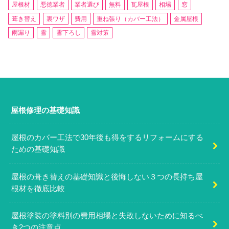
屋根材
悪徳業者
業者選び
無料
瓦屋根
相場
窓
葺き替え
裏ワザ
費用
重ね張り（カバー工法）
金属屋根
雨漏り
雪
雪下ろし
雪対策
屋根修理の基礎知識
屋根のカバー工法で30年後も得をするリフォームにする
ための基礎知識
屋根の葺き替えの基礎知識と後悔しない３つの長持ち屋
根材を徹底比較
屋根塗装の塗料別の費用相場と失敗しないために知るべ
き2つの注意点