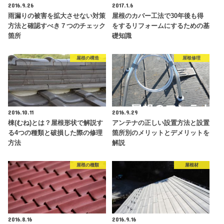
2016.9.26
2017.1.6
雨漏りの被害を拡大させない対策
屋根のカバー工法で30年後も得
方法と確認すべき７つのチェック
をするリフォームにするための基
箇所
礎知識
屋根の構造
屋根修理
2016.10.11
2016.9.29
棟(むね)とは？屋根形状で解説す
アンテナの正しい設置方法と設置
る4つの種類と破損した際の修理
箇所別のメリットとデメリットを
方法
解説
屋根の種類
屋根材
2016.8.16
2016.9.16