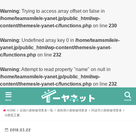
Warning
: Trying to access array offset on false in
/home/teamsmile/e-yanet.jp/public_html/wp-
content/themes/e-yanet-c/functions.php
on line
230
Warning
: Undefined array key 0 in
/home/teamsmile/e-
yanet.jp/public_html/wp-content/themes/e-yanet-
c/functions.php
on line
232
Warning
: Attempt to read property "name" on null in
/home/teamsmile/e-yanet.jp/public_html/wp-
content/themes/e-yanet-c/functions.php
on line
232
menu
search
HOME
全国の屋根修理業者一覧
徳島県の屋根修理業者
阿波市の屋根修理業者
小田瓦工業
2018.03.22