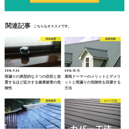
関連記事
こちらもオススメです。
屋根修理
基礎知識
2016.9.26
2016.10.13
雨漏りの典型的な３つの症状と放
屋根ドーマーのメリットとデメリ
置するほど拡大する健康被害の危
ットと雨漏りの危険性を回避する
険性
方法
屋根修理
カバー工法