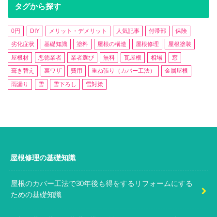
タグから探す
0円
DIY
メリット・デメリット
人気記事
付帯部
保険
劣化症状
基礎知識
塗料
屋根の構造
屋根修理
屋根塗装
屋根材
悪徳業者
業者選び
無料
瓦屋根
相場
窓
葺き替え
裏ワザ
費用
重ね張り（カバー工法）
金属屋根
雨漏り
雪
雪下ろし
雪対策
屋根修理の基礎知識
屋根のカバー工法で30年後も得をするリフォームにする
ための基礎知識