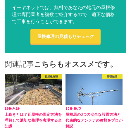
イーヤネットでは、無料であなたの地元の屋根修
理の専門業者を複数ご紹介するので、適正な価格
で工事を行うことができます。
屋根修理の見積もりチェック
関連記事
こちらもオススメです。
瓦屋根修理
基礎知識
2016.9.26
2016.10.13
土葺きとは？瓦屋根の固定方法を
屋根馬の3つの安全な設置方法と
理解して適切な修理を実現する全
代表的なアンテナの種類をプロが
知識
解説