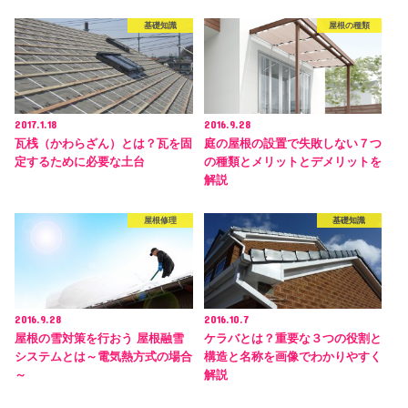
基礎知識
屋根の種類
2017.1.18
2016.9.28
瓦桟（かわらざん）とは？瓦を固
庭の屋根の設置で失敗しない７つ
定するために必要な土台
の種類とメリットとデメリットを
解説
屋根修理
基礎知識
2016.9.28
2016.10.7
屋根の雪対策を行おう 屋根融雪
ケラバとは？重要な３つの役割と
システムとは～電気熱方式の場合
構造と名称を画像でわかりやすく
～
解説