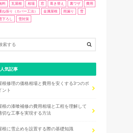
無料
瓦屋根
相場
窓
葺き替え
裏ワザ
費用
重ね張り（カバー工法）
金属屋根
雨漏り
雪
雪下ろし
雪対策
人気記事
屋根修理の価格相場と費用を安くする3つのポ
イント
屋根の漆喰補修の費用相場と工程を理解して
適切な工事を実現する方法
屋根に雪止めを設置する際の基礎知識