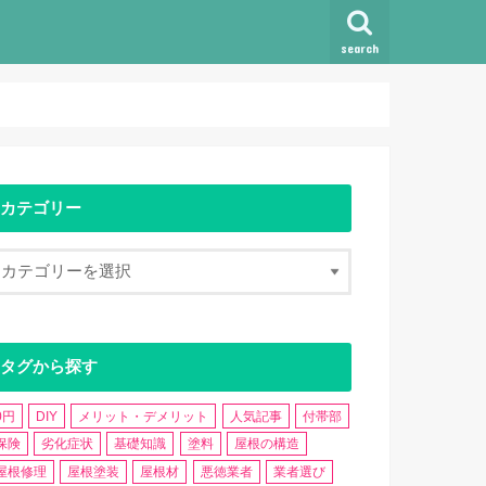
search
カテゴリー
タグから探す
0円
DIY
メリット・デメリット
人気記事
付帯部
保険
劣化症状
基礎知識
塗料
屋根の構造
屋根修理
屋根塗装
屋根材
悪徳業者
業者選び