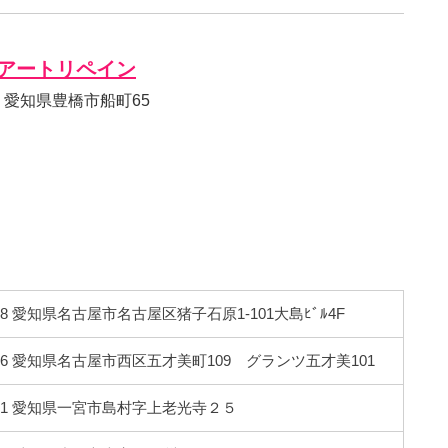
アートリペイン
72 愛知県豊橋市船町65
008 愛知県名古屋市名古屋区猪子石原1-101大島ﾋﾞﾙ4F
0806 愛知県名古屋市西区五才美町109 グランツ五才美101
0121 愛知県一宮市島村字上老光寺２５